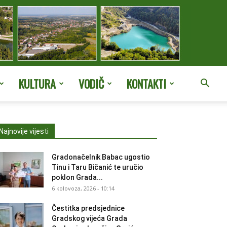
KULTURA
VODIČ
KONTAKTI
Najnovije vijesti
Gradonačelnik Babac ugostio
Tinu i Taru Bičanić te uručio
poklon Grada...
6 kolovoza, 2026 - 10:14
Čestitka predsjednice
Gradskog vijeća Grada