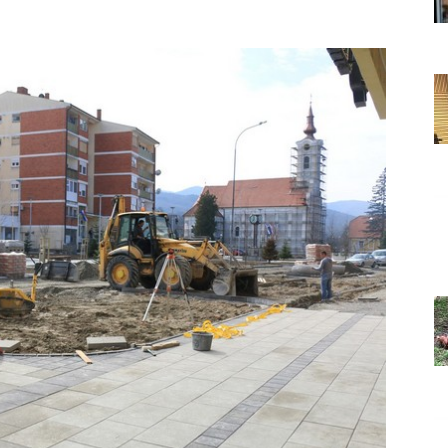
Grada
Orahovice