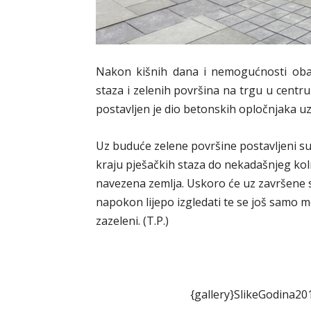
Nakon kišnih dana i nemogućnosti obav
staza i zelenih površina na trgu u centr
postavljen je dio betonskih opločnjaka uz
Uz buduće zelene površine postavljeni su 
kraju pješačkih staza do nekadašnjeg kol
navezena zemlja. Uskoro će uz završene st
napokon lijepo izgledati te se još samo mo
zazeleni. (T.P.)
{gallery}SlikeGodina20