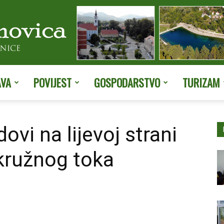
AVA
POVIJEST
GOSPODARSTVO
TURIZAM
Službene
ovi na lijevoj strani
kružnog toka
stranice