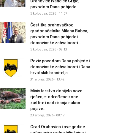
Orahovice Ivančice Grgić,
povodom Dana pobjede...
5 kolovoza, 2026 - 11:57
Čestitka orahovačkog
gradonačelnika Milana Babca,
povodom Dana pobjede i
domovinske zahvalnosti...
5 kolovoza, 2026 - 08:13
Poziv povodom Dana pobjede i
domovinske zahvalnosti i Dana
hrvatskih branitelja
31 srpnja, 2026 - 13:42
Ministarstvo donijelo novo
rješenje: određene zone
zaštite i nadziranja nakon
pojave...
23 srpnja, 2026 - 08:17
Grad Orahovica i ove godine
sufinancira radne bilježnice i