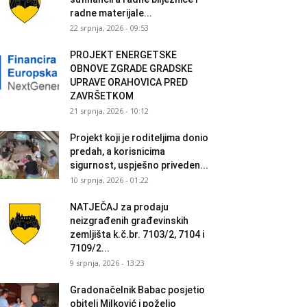
radne materijale...
22 srpnja, 2026 - 09:53
PROJEKT ENERGETSKE
OBNOVE ZGRADE GRADSKE
UPRAVE ORAHOVICA PRED
ZAVRŠETKOM
21 srpnja, 2026 - 10:12
Projekt koji je roditeljima donio
predah, a korisnicima
sigurnost, uspješno priveden...
10 srpnja, 2026 - 01:22
NATJEČAJ za prodaju
neizgrađenih građevinskih
zemljišta k.č.br. 7103/2, 7104 i
7109/2...
9 srpnja, 2026 - 13:23
Gradonačelnik Babac posjetio
obitelj Milković i poželio