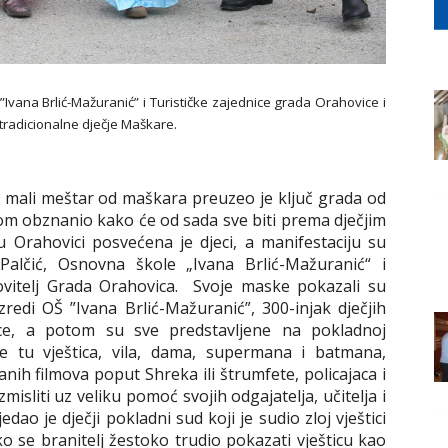
 ”Ivana Brlić-Mažuranić” i Turističke zajednice grada Orahovice i
radicionalne dječje Maškare.
 mali meštar od maškara preuzeo je ključ grada od
m obznanio kako će od sada sve biti prema dječjim
u Orahovici posvećena je djeci, a manifestaciju su
ć Palčić, Osnovna škole „Ivana Brlić-Mažuranić“ i
ovitelj Grada Orahovica. Svoje maske pokazali su
razredi OŠ ”Ivana Brlić-Mažuranić”, 300-injak dječjih
ce, a potom su sve predstavljene na pokladnoj
je tu vještica, vila, dama, supermana i batmana,
nih filmova poput Shreka ili štrumfete, policajaca i
isliti uz veliku pomoć svojih odgajatelja, učitelja i
dao je dječji pokladni sud koji je sudio zloj vještici
ko se branitelj žestoko trudio pokazati vješticu kao