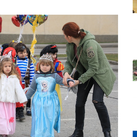
Grada
Orahovice