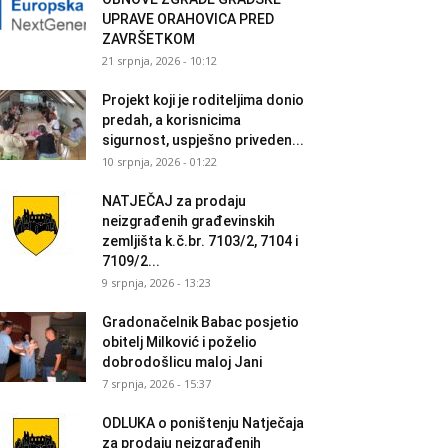
UPRAVE ORAHOVICA PRED
ZAVRŠETKOM
21 srpnja, 2026 - 10:12
Projekt koji je roditeljima donio
predah, a korisnicima
sigurnost, uspješno priveden...
10 srpnja, 2026 - 01:22
NATJEČAJ za prodaju
neizgrađenih građevinskih
zemljišta k.č.br. 7103/2, 7104 i
7109/2...
9 srpnja, 2026 - 13:23
Gradonačelnik Babac posjetio
obitelj Milković i poželio
dobrodošlicu maloj Jani
7 srpnja, 2026 - 15:37
ODLUKA o poništenju Natječaja
za prodaju neizgrađenih