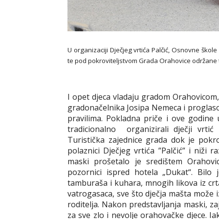
U organizaciji Dječjeg vrtića Palčić, Osnovne škole
te pod pokroviteljstvom Grada Orahovice održane t
I opet djeca vladaju gradom Orahovicom,
gradonačelnika Josipa Nemeca i proglaso
pravilima. Pokladna priče i ove godine 
tradicionalno organizirali dječji vrti
Turistička zajednice grada dok je pokr
polaznici Dječjeg vrtića ”Palčić” i niži 
maski prošetalo je središtem Orahovi
pozornici ispred hotela „Dukat“. Bilo 
tamburaša i kuhara, mnogih likova iz crta
vatrogasaca, sve što dječja mašta može izm
roditelja. Nakon predstavljanja maski, zaje
za sve zlo i nevolje orahovačke djece. Ia