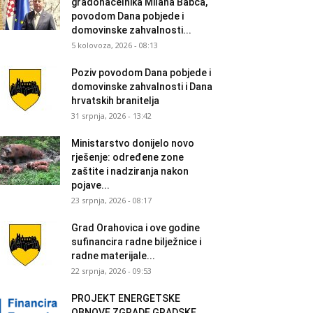
gradonačelnika Milana Babca,
povodom Dana pobjede i
domovinske zahvalnosti...
5 kolovoza, 2026 - 08:13
Poziv povodom Dana pobjede i
domovinske zahvalnosti i Dana
hrvatskih branitelja
31 srpnja, 2026 - 13:42
Ministarstvo donijelo novo
rješenje: određene zone
zaštite i nadziranja nakon
pojave...
23 srpnja, 2026 - 08:17
Grad Orahovica i ove godine
sufinancira radne bilježnice i
radne materijale...
22 srpnja, 2026 - 09:53
PROJEKT ENERGETSKE
OBNOVE ZGRADE GRADSKE