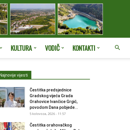
KULTURA
VODIČ
KONTAKTI
Najnovije vijesti
Čestitka predsjednice
Gradskog vijeća Grada
Orahovice Ivančice Grgić,
povodom Dana pobjede...
5 kolovoza, 2026 - 11:57
Čestitka orahovačkog