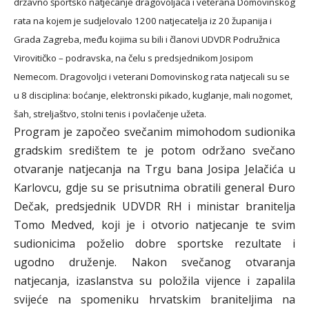
državno športsko natjecanje dragovoljaca i veterana Domovinskog
rata na kojem je sudjelovalo 1200 natjecatelja iz 20 županija i
Grada Zagreba, među kojima su bili i članovi UDVDR Podružnica
Virovitičko – podravska, na čelu s predsjednikom Josipom
Nemecom. Dragovoljci i veterani Domovinskog rata natjecali su se
u 8 disciplina: boćanje, elektronski pikado, kuglanje, mali nogomet,
šah, streljaštvo, stolni tenis i povlačenje užeta.
Program je započeo svečanim mimohodom sudionika
gradskim središtem te je potom održano svečano
otvaranje natjecanja na Trgu bana Josipa Jelačića u
Karlovcu, gdje su se prisutnima obratili general Đuro
Dečak, predsjednik UDVDR RH i ministar branitelja
Tomo Medved, koji je i otvorio natjecanje te svim
sudionicima poželio dobre sportske rezultate i
ugodno druženje. Nakon svečanog otvaranja
natjecanja, izaslanstva su položila vijence i zapalila
svijeće na spomeniku hrvatskim braniteljima na