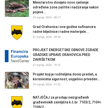
Ministarstvo donijelo novo rješenje:
određene zone zaštite i nadziranja nakon
pojave...
23 srpnja, 2026 - 08:17
Grad Orahovica i ove godine sufinancira
radne bilježnice i radne materijale...
22 srpnja, 2026 - 09:53
PROJEKT ENERGETSKE OBNOVE ZGRADE
GRADSKE UPRAVE ORAHOVICA PRED
ZAVRŠETKOM
21 srpnja, 2026 - 10:12
Projekt koji je roditeljima donio predah, a
korisnicima sigurnost, uspješno priveden...
10 srpnja, 2026 - 01:22
NATJEČAJ za prodaju neizgrađenih
građevinskih zemljišta k.č.br. 7103/2, 7104 i
7109/2...