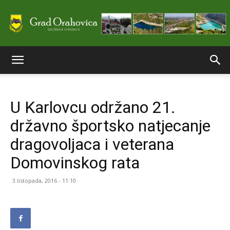
Službene
U Karlovcu održano 21.
stranice
državno športsko natjecanje
dragovoljaca i veterana
Grada
Domovinskog rata
3 listopada, 2016 - 11:10
Orahovice