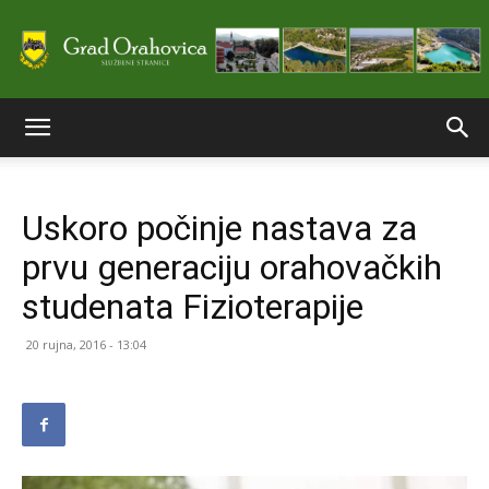
Službene
Uskoro počinje nastava za
stranice
prvu generaciju orahovačkih
studenata Fizioterapije
Grada
20 rujna, 2016 - 13:04
Orahovice