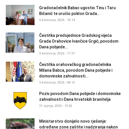
Gradonačelnik Babac ugostio Tinu i Taru
Bičanić te uručio poklon Grada...
6 kolovoza, 2026 - 10:14
Čestitka predsjednice Gradskog vijeća
Grada Orahovice Ivančice Grgić, povodom
Dana pobjede...
5 kolovoza, 2026 - 11:57
Čestitka orahovačkog gradonačelnika
Milana Babca, povodom Dana pobjede i
domovinske zahvalnosti...
5 kolovoza, 2026 - 08:13
Poziv povodom Dana pobjede i domovinske
zahvalnosti i Dana hrvatskih branitelja
31 srpnja, 2026 - 13:42
Ministarstvo donijelo novo rješenje:
određene zone zaštite i nadziranja nakon