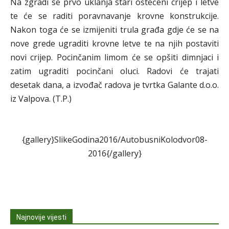
Na zgradi se prvo uklanja stari oštećeni crijep i letve
te će se raditi poravnavanje krovne konstrukcije.
Nakon toga će se izmijeniti trula građa gdje će se na
nove grede ugraditi krovne letve te na njih postaviti
novi crijep. Pocinčanim limom će se opšiti dimnjaci i
zatim ugraditi pocinčani oluci. Radovi će trajati
desetak dana, a izvođač radova je tvrtka Galante d.o.o.
iz Valpova. (T.P.)
{gallery}SlikeGodina2016/AutobusniKolodvor08-
2016{/gallery}
Najnovije vijesti