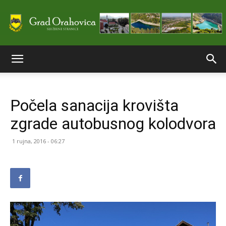
Službene
Počela sanacija krovišta
stranice
zgrade autobusnog kolodvora
1 rujna, 2016 - 06:27
Grada
Orahovice