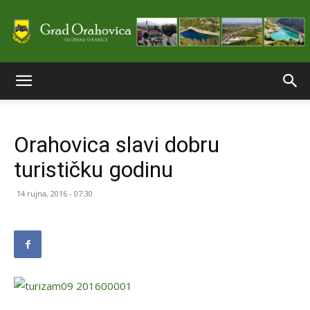
Službene
Orahovica slavi dobru
stranice
turističku godinu
14 rujna, 2016 - 07:30
Grada
Orahovice