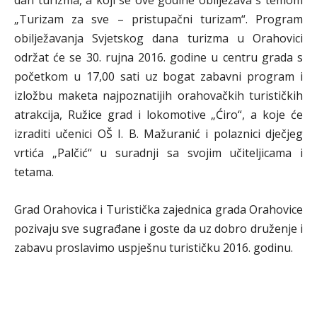
dan turizma, a koji se ove godine obilježava s temom
„Turizam za sve – pristupačni turizam“. Program
obilježavanja Svjetskog dana turizma u Orahovici
održat će se 30. rujna 2016. godine u centru grada s
početkom u 17,00 sati uz bogat zabavni program i
izložbu maketa najpoznatijih orahovačkih turističkih
atrakcija, Ružice grad i lokomotive „Ćiro“, a koje će
izraditi učenici OŠ I. B. Mažuranić i polaznici dječjeg
vrtića „Palčić“ u suradnji sa svojim učiteljicama i
tetama.
Grad Orahovica i Turistička zajednica grada Orahovice
pozivaju sve sugrađane i goste da uz dobro druženje i
zabavu proslavimo uspješnu turističku 2016. godinu.