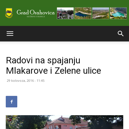
Službene
Radovi na spajanju
stranice
Mlakarove i Zelene ulice
29 kolovoza, 2016 - 11:45
Grada
Orahovice