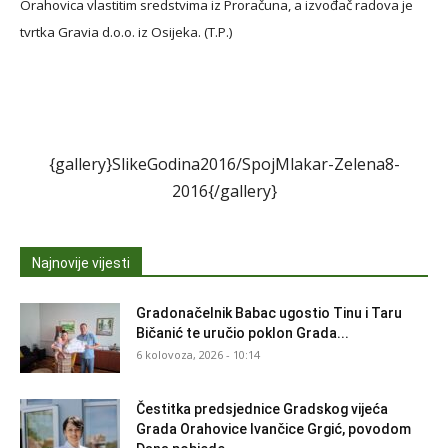
Orahovica vlastitim sredstvima iz Proračuna, a izvođač radova je
tvrtka Gravia d.o.o. iz Osijeka. (T.P.)
{gallery}SlikeGodina2016/SpojMlakar-Zelena8-
2016{/gallery}
Najnovije vijesti
Gradonačelnik Babac ugostio Tinu i Taru
Bičanić te uručio poklon Grada...
6 kolovoza, 2026 - 10:14
Čestitka predsjednice Gradskog vijeća
Grada Orahovice Ivančice Grgić, povodom