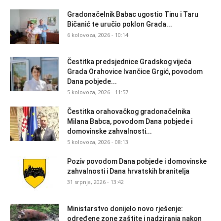
Gradonačelnik Babac ugostio Tinu i Taru
Bičanić te uručio poklon Grada...
6 kolovoza, 2026 - 10:14
Čestitka predsjednice Gradskog vijeća
Grada Orahovice Ivančice Grgić, povodom
Dana pobjede...
5 kolovoza, 2026 - 11:57
Čestitka orahovačkog gradonačelnika
Milana Babca, povodom Dana pobjede i
domovinske zahvalnosti...
5 kolovoza, 2026 - 08:13
Poziv povodom Dana pobjede i domovinske
zahvalnosti i Dana hrvatskih branitelja
31 srpnja, 2026 - 13:42
Ministarstvo donijelo novo rješenje:
određene zone zaštite i nadziranja nakon