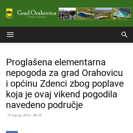
Službene
Proglašena elementarna
stranice
nepogoda za grad Orahovicu
i općinu Zdenci zbog poplave
Grada
koja je ovaj vikend pogodila
navedeno područje
Orahovice
19 srpnja, 2016 - 08:34