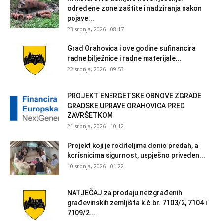
određene zone zaštite i nadziranja nakon
pojave...
23 srpnja, 2026 - 08:17
Grad Orahovica i ove godine sufinancira
radne bilježnice i radne materijale...
22 srpnja, 2026 - 09:53
PROJEKT ENERGETSKE OBNOVE ZGRADE
GRADSKE UPRAVE ORAHOVICA PRED
ZAVRŠETKOM
21 srpnja, 2026 - 10:12
Projekt koji je roditeljima donio predah, a
korisnicima sigurnost, uspješno priveden...
10 srpnja, 2026 - 01:22
NATJEČAJ za prodaju neizgrađenih
građevinskih zemljišta k.č.br. 7103/2, 7104 i
7109/2...