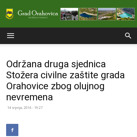
Službene
Održana druga sjednica
stranice
Stožera civilne zaštite grada
Orahovice zbog olujnog
Grada
nevremena
14 srpnja, 2016 - 19:27
Orahovice