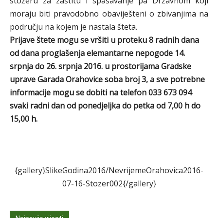
stožeru za zaštitu i spašavanje pa Državnom koji
moraju biti pravodobno obaviješteni o zbivanjima na
području na kojem je nastala šteta.
Prijave štete mogu se vršiti u proteku 8 radnih dana
od dana proglašenja elemantarne nepogode 14.
srpnja do 26. srpnja 2016. u prostorijama Gradske
uprave Garada Orahovice soba broj 3, a sve potrebne
informacije mogu se dobiti na telefon 033 673 094
svaki radni dan od ponedjeljka do petka od 7,00 h do
15,00 h.
{gallery}SlikeGodina2016/NevrijemeOrahovica2016-
07-16-Stozer002{/gallery}