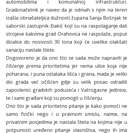
automobilima i komunalnoj infrastrukturi.
Gradonačelnik je naveo da je odmah s njim na teren
izašla obnašateljica dužnosti župana Sanja Bošnjak te
saborski zastupnik Đakić koji su na raspolaganje dali
strojeve kakvima grad Orahovica ne raspolaže, poput
dizalice do nosivosti 30 tona koji će uvelike olakšati
sanaciju nastale štete.
Dogovoreno je da ono što se sada može napraviti je
čišćenje prema prioritetima jer nema ulice koja nije
poharana, i puna ostataka lišća i grana, mada je veliki
dio grada već očišćen gdje su velik posao odradili
zaposlenici gradskih poduzeća i Vatrogasne jedinice,
te i sami građani koji su pomogli u čišćenju.
Ono što je sada prioritetno pitanje je kako pomoći ne
samo fizički nego i u pravnom smislu, naime, na
privatnim posjedima je nastala šteta na kojima nije u
potpunosti uređeno pitanje vlasništva, nego ih ima