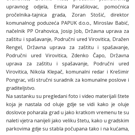
upravnog odjela, Emica Parašilovac, pomoćnica
pročelnika-tajnica grada, Zoran Stošić, direktor
komunalnog poduzeća PAPUK d.o.o., Miroslav Babić,
načelnik PP Orahovica, Josip Job, Državna uprava za
zaštitu i spašavanje, Područni ured Virovitica, Dražen
Rengel, Državna uprava za zaštitu i spašavanje,
Područni ured Virovitica, Zdenko Čapo, Državna
uprava za zaštitu i spašavanje, Područni ured
Virovitica, Nikola Klepač, komunalni redar i Krešimir
Pongrac, viši stručni suradnik za komunalne poslove i
graditeljstvo.
Na sastanku su pregledani foto i video materijali štete
koja je nastala od oluje gdje se vidi kako je oluje
doslovce poharala grad u jako kratkom vremenu te su
naleti vjetra nanijeli jako veliku štetu, kako u gradskim
parkovima gdje su stabla počupana tako i na kućama,