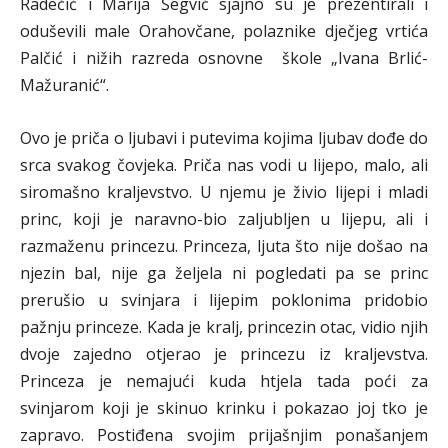
Radečić i Marija Šegvić sjajno su je prezentirali i
oduševili male Orahovčane, polaznike dječjeg vrtića
Palčić i nižih razreda osnovne škole „Ivana Brlić-
Mažuranić“.
Ovo je priča o ljubavi i putevima kojima ljubav dođe do
srca svakog čovjeka. Priča nas vodi u lijepo, malo, ali
siromašno kraljevstvo. U njemu je živio lijepi i mladi
princ, koji je naravno-bio zaljubljen u lijepu, ali i
razmaženu princezu. Princeza, ljuta što nije došao na
njezin bal, nije ga željela ni pogledati pa se princ
prerušio u svinjara i lijepim poklonima pridobio
pažnju princeze. Kada je kralj, princezin otac, vidio njih
dvoje zajedno otjerao je princezu iz kraljevstva.
Princeza je nemajući kuda htjela tada poći za
svinjarom koji je skinuo krinku i pokazao joj tko je
zapravo. Postiđena svojim prijašnjim ponašanjem