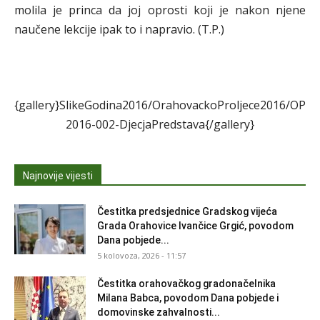
molila je princa da joj oprosti koji je nakon njene
naučene lekcije ipak to i napravio. (T.P.)
{gallery}SlikeGodina2016/OrahovackoProljece2016/OP
2016-002-DjecjaPredstava{/gallery}
Najnovije vijesti
Čestitka predsjednice Gradskog vijeća
Grada Orahovice Ivančice Grgić, povodom
Dana pobjede...
5 kolovoza, 2026 - 11:57
Čestitka orahovačkog gradonačelnika
Milana Babca, povodom Dana pobjede i
domovinske zahvalnosti...