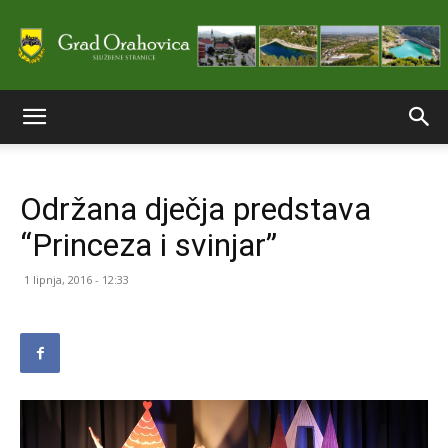
Službene
Održana dječja predstava
stranice
“Princeza i svinjar”
1 lipnja, 2016 - 12:33
Grada
Orahovice