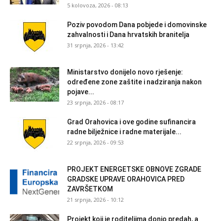
5 kolovoza, 2026 - 08:13
Poziv povodom Dana pobjede i domovinske
zahvalnosti i Dana hrvatskih branitelja
31 srpnja, 2026 - 13:42
Ministarstvo donijelo novo rješenje:
određene zone zaštite i nadziranja nakon
pojave...
23 srpnja, 2026 - 08:17
Grad Orahovica i ove godine sufinancira
radne bilježnice i radne materijale...
22 srpnja, 2026 - 09:53
PROJEKT ENERGETSKE OBNOVE ZGRADE
GRADSKE UPRAVE ORAHOVICA PRED
ZAVRŠETKOM
21 srpnja, 2026 - 10:12
Projekt koji je roditeljima donio predah, a