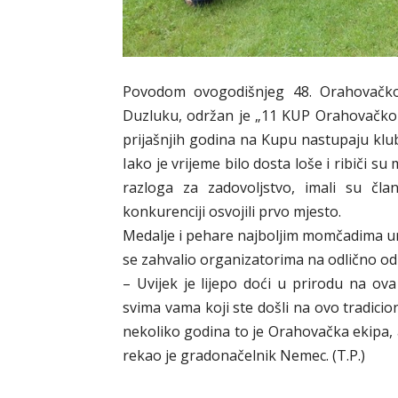
Povodom ovogodišnjeg 48. Orahovačko
Duzluku, održan je „11 KUP Orahovačko p
prijašnjih godina na Kupu nastupaju klub
Iako je vrijeme bilo dosta loše i ribiči su
razloga za zadovoljstvo, imali su čl
konkurenciji osvojili prvo mjesto.
Medalje i pehare najboljim momčadima ur
se zahvalio organizatorima na odlično o
– Uvijek je lijepo doći u prirodu na ova 
svima vama koji ste došli na ovo tradici
nekoliko godina to je Orahovačka ekipa,
rekao je gradonačelnik Nemec. (T.P.)