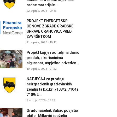
radne materijale...
22 srpnja, 2026 - 09:53
PROJEKT ENERGETSKE
OBNOVE ZGRADE GRADSKE
UPRAVE ORAHOVICA PRED
ZAVRŠETKOM
21 srpnja, 2026 - 10:12
Projekt koji je roditeljima donio
predah, a korisnicima
sigurnost, uspješno priveden...
10 srpnja, 2026 - 01:22
NATJEČAJ za prodaju
neizgrađenih građevinskih
zemljišta k.č.br. 7103/2, 7104 i
7109/2...
9 srpnja, 2026 - 13:23
Gradonačelnik Babac posjetio
obitelj Milković i poželio