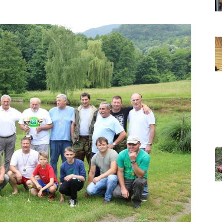
Grada
Orahovice