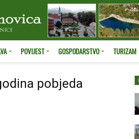
AVA
POVIJEST
GOSPODARSTVO
TURIZAM
Službene
godina pobjeda
stranice