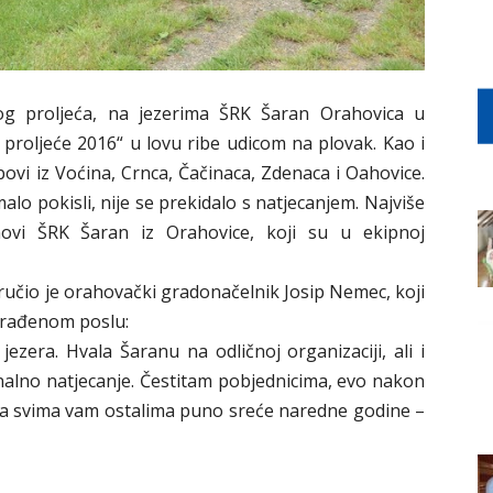
g proljeća, na jezerima ŠRK Šaran Orahovica u
roljeće 2016“ u lovu ribe udicom na plovak. Kao i
ovi iz Voćina, Crnca, Čačinaca, Zdenaca i Oahovice.
 malo pokisli, nije se prekidalo s natjecanjem. Najviše
anovi ŠRK Šaran iz Orahovice, koji su u ekipnoj
učio je orahovački gradonačelnik Josip Nemec, koji
drađenom poslu:
jezera. Hvala Šaranu na odličnoj organizaciji, ali i
onalno natjecanje. Čestitam pobjednicima, evo nakon
 a svima vam ostalima puno sreće naredne godine –