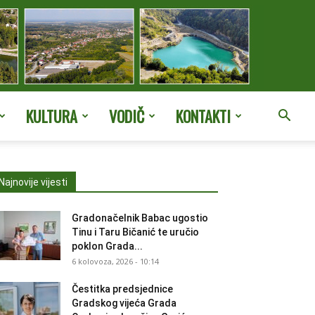
KULTURA
VODIČ
KONTAKTI
Najnovije vijesti
Gradonačelnik Babac ugostio
Tinu i Taru Bičanić te uručio
poklon Grada...
6 kolovoza, 2026 - 10:14
Čestitka predsjednice
Gradskog vijeća Grada