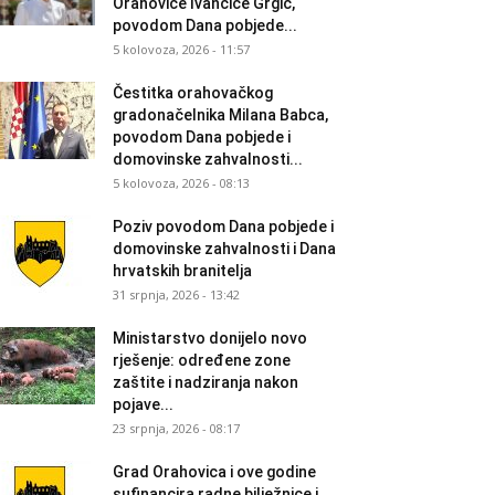
Orahovice Ivančice Grgić,
povodom Dana pobjede...
5 kolovoza, 2026 - 11:57
Čestitka orahovačkog
gradonačelnika Milana Babca,
povodom Dana pobjede i
domovinske zahvalnosti...
5 kolovoza, 2026 - 08:13
Poziv povodom Dana pobjede i
domovinske zahvalnosti i Dana
hrvatskih branitelja
31 srpnja, 2026 - 13:42
Ministarstvo donijelo novo
rješenje: određene zone
zaštite i nadziranja nakon
pojave...
23 srpnja, 2026 - 08:17
Grad Orahovica i ove godine
sufinancira radne bilježnice i