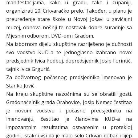
manifestacijama, kako u gradu, tako i županiji,
organizirati 20. Crkvaračko prelo. Također, u planu je
preuređenje stare škole u Novoj Jošavi u zavičajni
muzej, obnova nošnji te nastavak dobre suradnje sa
Mjesnim odborom, DVD-om i Gradom.
Na izbornom dijelu skupštine razriješeno je dužnosti
svo vodstvo KUD-a te jednoglasno izabrano novo:
predsjednik Ivica Podboj, dopredsjednik Josip Forintić,
tajnik Ivica Grgurić.
Za doživotnog počasnog predsjednika imenovan je
Stanko Jović.
Na kraju skupštine nazočnima su se obratili gosti.
Gradonačelnik grada Orahovice, Josip Nemec čestitao
je novom vodstvu i počasno predsjedniku na
imenovanju, čestitao je članovima KUD-a na
impozantnim rezultatima ostvarenim u protekloj
godini, istaknuvši da je malo selo Crkvari dobar i lijep