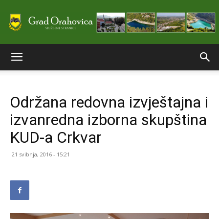
Službene
Održana redovna izvještajna i
stranice
izvanredna izborna skupština
KUD-a Crkvar
Grada
21 svibnja, 2016 - 15:21
Orahovice