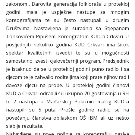
zakonom . Darovita generacija folkloraša u protekloj
godini imala je uspješne nastupe sa mnogim
koreografijama te su često nastupali u drugim
Društvima. Nastavljena je suradnja sa Stjepanom
Tonkovićem-Pipušem, koreografom KUD-a Crkvari. U
posljednjih nekoliko godina KUD Crkvari ima širok
spektar kvalitetnih izvedbi te su u mogućnosti
samostalno izvesti cjelovečernji program. Predsjednik
je istaknuo da se u protekloj godini puno radilo i sa
djecom te je zahvalio roditeljima koji prate njihov rad i
dovoze djecu na probe. U protekloj godini članovi
KUD-a Crkvari odradili su ukupno 20 gostovanja u RH
te 2 nastupa u Mađarskoj. Polaznici malog KUD-a
nastupili su 5 puta. Prošle godine radilo se na
povečanju članstva obilaskom OŠ IBM ali uz nešto
slabije rezultate.
Nabavljene su nove nošnje za koreografiju naziva