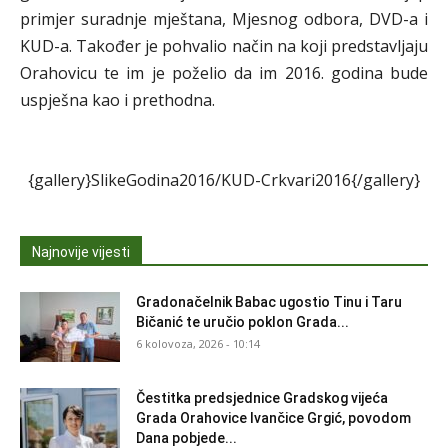
primjer suradnje mještana, Mjesnog odbora, DVD-a i
KUD-a. Također je pohvalio način na koji predstavljaju
Orahovicu te im je poželio da im 2016. godina bude
uspješna kao i prethodna.
{gallery}SlikeGodina2016/KUD-Crkvari2016{/gallery}
Najnovije vijesti
Gradonačelnik Babac ugostio Tinu i Taru
Bičanić te uručio poklon Grada...
6 kolovoza, 2026 - 10:14
Čestitka predsjednice Gradskog vijeća
Grada Orahovice Ivančice Grgić, povodom
Dana pobjede...