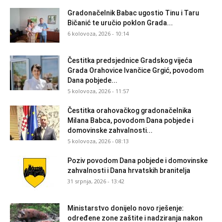
Gradonačelnik Babac ugostio Tinu i Taru
Bičanić te uručio poklon Grada...
6 kolovoza, 2026 - 10:14
Čestitka predsjednice Gradskog vijeća
Grada Orahovice Ivančice Grgić, povodom
Dana pobjede...
5 kolovoza, 2026 - 11:57
Čestitka orahovačkog gradonačelnika
Milana Babca, povodom Dana pobjede i
domovinske zahvalnosti...
5 kolovoza, 2026 - 08:13
Poziv povodom Dana pobjede i domovinske
zahvalnosti i Dana hrvatskih branitelja
31 srpnja, 2026 - 13:42
Ministarstvo donijelo novo rješenje:
određene zone zaštite i nadziranja nakon