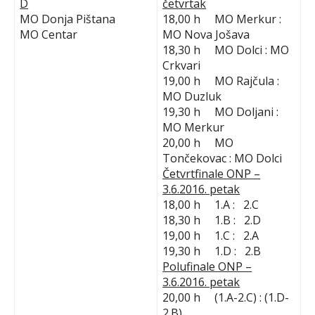
D
četvrtak
MO Donja Pištana
18,00 h MO Merkur :
MO Centar
MO Nova Jošava
18,30 h MO Dolci : MO
Crkvari
19,00 h MO Rajčula :
MO Duzluk
19,30 h MO Doljani :
MO Merkur
20,00 h MO
Tončekovac : MO Dolci
Četvrtfinale ONP –
3.6.2016. petak
18,00 h 1.A : 2.C
18,30 h 1.B : 2.D
19,00 h 1.C : 2.A
19,30 h 1.D : 2.B
Polufinale ONP –
3.6.2016. petak
20,00 h (1.A-2.C) : (1.D-
2.B)