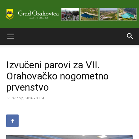
Službene
Izvučeni parovi za VII.
stranice
Orahovačko nogometno
prvenstvo
Grada
25 svibnja, 2016 - 08:51
Orahovice