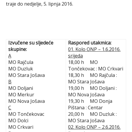
traje do nedjelje, 5. lipnja 2016.
Izvučene su sljedeće
Raspored utakmica:
skupine:
01. Kolo ONP – 1.6.2016.
A
srijeda
MO Rajčula
18,00 h MO
MO Duzluk
Tončekovac : MO Crkvari
MO Stara Jošava
18,30 h MO Rajčula :
B
MO Stara Jošava
MO Doljani
19,00 h MO Doljani :
MO Merkur
MO Nova Jošava
MO Nova Jošava
19,30 h MO Donja
C
Pištana : Centar
MO Tončekovac
20,00 h MO Duzluk :
MO Dolci
MO Stara Jošava
MO Crkvari
02. Kolo ONP – 2.6.2016.