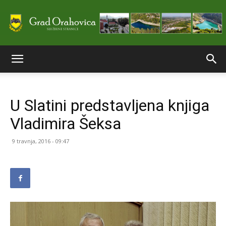
Službene
U Slatini predstavljena knjiga
stranice
Vladimira Šeksa
9 travnja, 2016 - 09:47
Grada
Orahovice