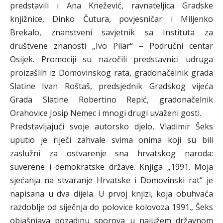
predstavili i Ana Knežević, ravnateljica Gradske
knjižnice, Dinko Čutura, povjesničar i Miljenko
Brekalo, znanstveni savjetnik sa Instituta za
društvene znanosti „Ivo Pilar“ – Područni centar
Osijek. Promociji su nazočili predstavnici udruga
proizašlih iz Domovinskog rata, gradonačelnik grada
Slatine Ivan Roštaš, predsjednik Gradskog vijeća
Grada Slatine Robertino Repić, gradonačelnik
Orahovice Josip Nemec i mnogi drugi uvaženi gosti.
Predstavljajući svoje autorsko djelo, Vladimir Šeks
uputio je riječi zahvale svima onima koji su bili
zaslužni za ostvarenje sna hrvatskog naroda:
suverene i demokratske države. Knjiga „1991. Moja
sjećanja na stvaranje Hrvatske i Domovinski rat“ je
napisana u dva dijela. U prvoj knjizi, koja obuhvaća
razdoblje od siječnja do polovice kolovoza 1991., Šeks
objašnjava pozadinu sporova u najužem državnom