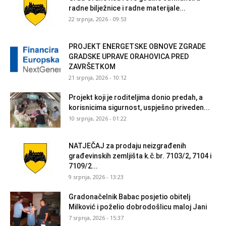
radne bilježnice i radne materijale...
22 srpnja, 2026 - 09:53
PROJEKT ENERGETSKE OBNOVE ZGRADE
GRADSKE UPRAVE ORAHOVICA PRED
ZAVRŠETKOM
21 srpnja, 2026 - 10:12
Projekt koji je roditeljima donio predah, a
korisnicima sigurnost, uspješno priveden...
10 srpnja, 2026 - 01:22
NATJEČAJ za prodaju neizgrađenih
građevinskih zemljišta k.č.br. 7103/2, 7104 i
7109/2...
9 srpnja, 2026 - 13:23
Gradonačelnik Babac posjetio obitelj
Milković i poželio dobrodošlicu maloj Jani
7 srpnja, 2026 - 15:37