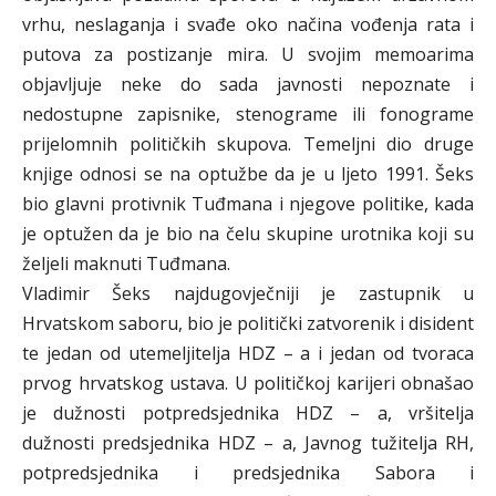
vrhu, neslaganja i svađe oko načina vođenja rata i
putova za postizanje mira. U svojim memoarima
objavljuje neke do sada javnosti nepoznate i
nedostupne zapisnike, stenograme ili fonograme
prijelomnih političkih skupova. Temeljni dio druge
knjige odnosi se na optužbe da je u ljeto 1991. Šeks
bio glavni protivnik Tuđmana i njegove politike, kada
je optužen da je bio na čelu skupine urotnika koji su
željeli maknuti Tuđmana.
Vladimir Šeks najdugovječniji je zastupnik u
Hrvatskom saboru, bio je politički zatvorenik i disident
te jedan od utemeljitelja HDZ – a i jedan od tvoraca
prvog hrvatskog ustava. U političkoj karijeri obnašao
je dužnosti potpredsjednika HDZ – a, vršitelja
dužnosti predsjednika HDZ – a, Javnog tužitelja RH,
potpredsjednika i predsjednika Sabora i