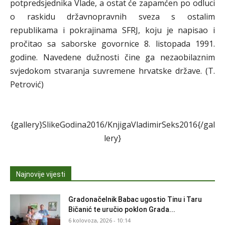
potpredsjednika Vlade, a ostat će zapamćen po odluci
o raskidu državnopravnih sveza s ostalim
republikama i pokrajinama SFRJ, koju je napisao i
pročitao sa saborske govornice 8. listopada 1991.
godine. Navedene dužnosti čine ga nezaobilaznim
svjedokom stvaranja suvremene hrvatske države. (T.
Petrović)
{gallery}SlikeGodina2016/KnjigaVladimirSeks2016{/gal
lery}
Najnovije vijesti
Gradonačelnik Babac ugostio Tinu i Taru
Bičanić te uručio poklon Grada...
6 kolovoza, 2026 - 10:14