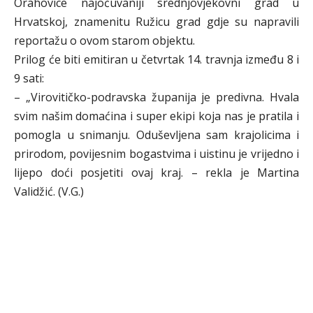
Orahovice najočuvaniji srednjovjekovni grad u
Hrvatskoj, znamenitu Ružicu grad gdje su napravili
reportažu o ovom starom objektu.
Prilog će biti emitiran u četvrtak 14. travnja između 8 i
9 sati:
– „Virovitičko-podravska županija je predivna. Hvala
svim našim domaćina i super ekipi koja nas je pratila i
pomogla u snimanju. Oduševljena sam krajolicima i
prirodom, povijesnim bogastvima i uistinu je vrijedno i
lijepo doći posjetiti ovaj kraj. – rekla je Martina
Validžić. (V.G.)