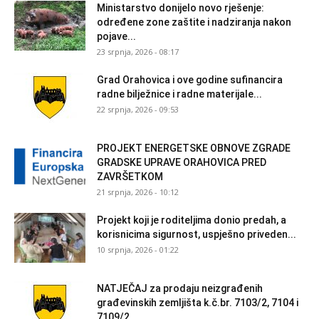
Ministarstvo donijelo novo rješenje:
određene zone zaštite i nadziranja nakon
pojave...
23 srpnja, 2026 - 08:17
Grad Orahovica i ove godine sufinancira
radne bilježnice i radne materijale...
22 srpnja, 2026 - 09:53
PROJEKT ENERGETSKE OBNOVE ZGRADE
GRADSKE UPRAVE ORAHOVICA PRED
ZAVRŠETKOM
21 srpnja, 2026 - 10:12
Projekt koji je roditeljima donio predah, a
korisnicima sigurnost, uspješno priveden...
10 srpnja, 2026 - 01:22
NATJEČAJ za prodaju neizgrađenih
građevinskih zemljišta k.č.br. 7103/2, 7104 i
7109/2...