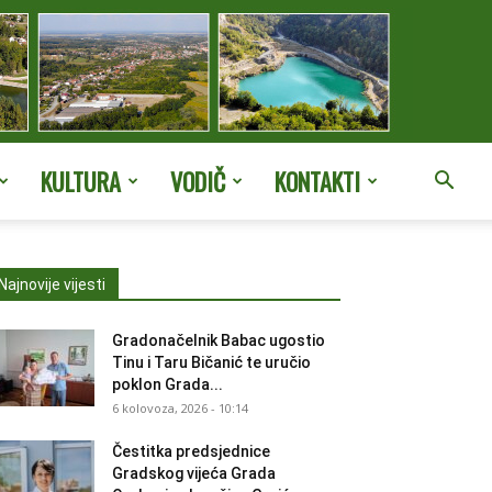
KULTURA
VODIČ
KONTAKTI
Najnovije vijesti
Gradonačelnik Babac ugostio
Tinu i Taru Bičanić te uručio
poklon Grada...
6 kolovoza, 2026 - 10:14
Čestitka predsjednice
Gradskog vijeća Grada