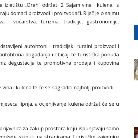
a izletištu „Orah“ održati 2. Sajam vina i kulena., s
iraju domaći proizvodi i proizvođači. Riječ je o sajmu
a i voćarstva, turizma, tradicije, gastronomije,
stavljeni autohtoni i tradicijski ruralni proizvodi i
, autohtona događanja i običaji te turistička ponuda
 niz degustacija te promotivna prodaja i kupovina
 vina i kulena te će se nagraditi najbolji proizvodi.
mjeseca lipnja, a ocjenjivanje kulena održat će se u
te prijavnica za zakup prostora koju ispunjavaju samo
 možete skinuti na stranicama Turističke zajednice