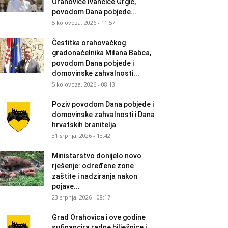
Orahovice Ivančice Grgić,
povodom Dana pobjede...
5 kolovoza, 2026 - 11:57
Čestitka orahovačkog
gradonačelnika Milana Babca,
povodom Dana pobjede i
domovinske zahvalnosti...
5 kolovoza, 2026 - 08:13
Poziv povodom Dana pobjede i
domovinske zahvalnosti i Dana
hrvatskih branitelja
31 srpnja, 2026 - 13:42
Ministarstvo donijelo novo
rješenje: određene zone
zaštite i nadziranja nakon
pojave...
23 srpnja, 2026 - 08:17
Grad Orahovica i ove godine
sufinancira radne bilježnice i