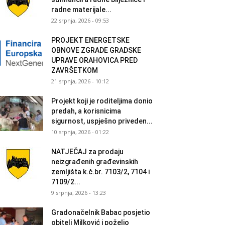
radne materijale...
22 srpnja, 2026 - 09:53
PROJEKT ENERGETSKE
OBNOVE ZGRADE GRADSKE
UPRAVE ORAHOVICA PRED
ZAVRŠETKOM
21 srpnja, 2026 - 10:12
Projekt koji je roditeljima donio
predah, a korisnicima
sigurnost, uspješno priveden...
10 srpnja, 2026 - 01:22
NATJEČAJ za prodaju
neizgrađenih građevinskih
zemljišta k.č.br. 7103/2, 7104 i
7109/2...
9 srpnja, 2026 - 13:23
Gradonačelnik Babac posjetio
obitelj Milković i poželio