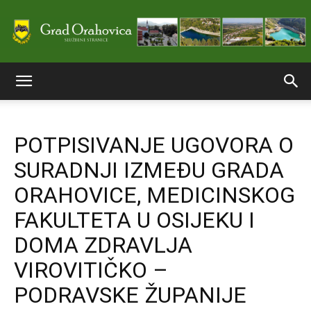
Službene
POTPISIVANJE UGOVORA O
stranice
SURADNJI IZMEĐU GRADA
ORAHOVICE, MEDICINSKOG
Grada
FAKULTETA U OSIJEKU I
DOMA ZDRAVLJA
VIROVITIČKO –
Orahovice
PODRAVSKE ŽUPANIJE