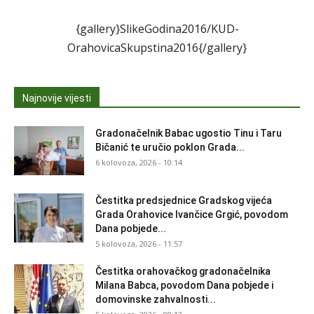
{gallery}SlikeGodina2016/KUD-
OrahovicaSkupstina2016{/gallery}
Najnovije vijesti
Gradonačelnik Babac ugostio Tinu i Taru
Bičanić te uručio poklon Grada...
6 kolovoza, 2026 - 10:14
Čestitka predsjednice Gradskog vijeća
Grada Orahovice Ivančice Grgić, povodom
Dana pobjede...
5 kolovoza, 2026 - 11:57
Čestitka orahovačkog gradonačelnika
Milana Babca, povodom Dana pobjede i
domovinske zahvalnosti...