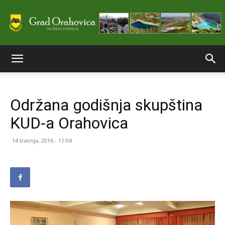
Službene
Održana godišnja skupština
stranice
KUD-a Orahovica
14 travnja, 2016 - 11:04
Grada
Orahovice