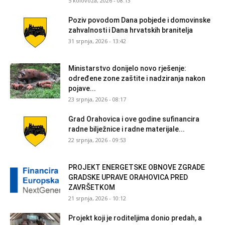
5 kolovoza, 2026 - 08:13
Poziv povodom Dana pobjede i domovinske
zahvalnosti i Dana hrvatskih branitelja
31 srpnja, 2026 - 13:42
Ministarstvo donijelo novo rješenje:
određene zone zaštite i nadziranja nakon
pojave...
23 srpnja, 2026 - 08:17
Grad Orahovica i ove godine sufinancira
radne bilježnice i radne materijale...
22 srpnja, 2026 - 09:53
PROJEKT ENERGETSKE OBNOVE ZGRADE
GRADSKE UPRAVE ORAHOVICA PRED
ZAVRŠETKOM
21 srpnja, 2026 - 10:12
Projekt koji je roditeljima donio predah, a