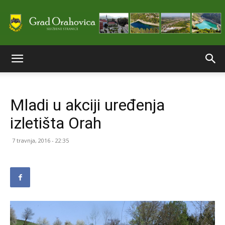
Službene
Mladi u akciji uređenja
stranice
izletišta Orah
7 travnja, 2016 - 22:35
Grada
Orahovice