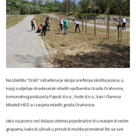
Na Izletištu “Orah” odrađena je akcija uređenja okoliša jezera, u
kojoj sudjeluje dvadesetak mladih vježbenika Grada Orahovice,
komunalnog poduzeća Papuk d.o.o., Vode d.o.o., kao i članova
Mladeži HDZ-a i savjeta mladih grada Orahovice.
Iako na jezero već dolaze izletnici pojedinačno ili u manjim ili većim
grupama, kako bi uživali u prirodi ili možda promatrali što se sve