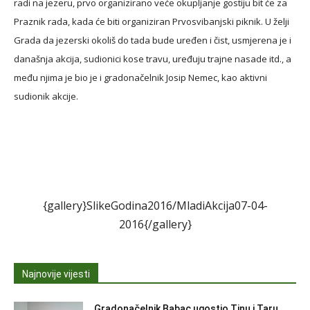
radi na jezeru, prvo organizirano veće okupljanje gostiju bit će za
Praznik rada, kada će biti organiziran Prvosvibanjski piknik. U želji
Grada da jezerski okoliš do tada bude uređen i čist, usmjerena je i
današnja akcija, sudionici kose travu, uređuju trajne nasade itd., a
među njima je bio je i gradonačelnik Josip Nemec, kao aktivni
sudionik akcije.
{gallery}SlikeGodina2016/MladiAkcija07-04-
2016{/gallery}
Najnovije vijesti
Gradonačelnik Babac ugostio Tinu i Taru