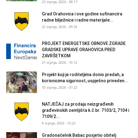
23 srpnja, 2026 - 08:17
Grad Orahovica i ove godine sufinancira
radne bilježnice i radne materijale...
22 srpnja, 2026 - 09:53
PROJEKT ENERGETSKE OBNOVE ZGRADE
GRADSKE UPRAVE ORAHOVICA PRED
ZAVRŠETKOM
21 srpnja, 2026 - 10:12
Projekt koji je roditeljima donio predah, a
korisnicima sigurnost, uspješno priveden...
10 srpnja, 2026 - 01:22
NATJEČAJ za prodaju neizgrađenih
građevinskih zemljišta k.č.br. 7103/2, 7104 i
7109/2...
9 srpnja, 2026 - 13:23
Gradonačelnik Babac posjetio obitelj