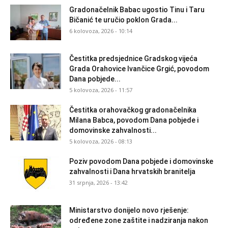
Gradonačelnik Babac ugostio Tinu i Taru
Bičanić te uručio poklon Grada...
6 kolovoza, 2026 - 10:14
Čestitka predsjednice Gradskog vijeća
Grada Orahovice Ivančice Grgić, povodom
Dana pobjede...
5 kolovoza, 2026 - 11:57
Čestitka orahovačkog gradonačelnika
Milana Babca, povodom Dana pobjede i
domovinske zahvalnosti...
5 kolovoza, 2026 - 08:13
Poziv povodom Dana pobjede i domovinske
zahvalnosti i Dana hrvatskih branitelja
31 srpnja, 2026 - 13:42
Ministarstvo donijelo novo rješenje:
određene zone zaštite i nadziranja nakon