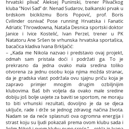
hrvatski plivač Aleksej Puninski, trener Plivačkog
kluba ”Novi Sad” dr. Nenad Sudarov, balkanski prvak u
brdskom biciklizmu Boris Popović, prof. Boris
Cvilinder osnivač Pose running Hrvatska i Fanatic
Adriatic Throwdowna, Nataša Desnica sportski doktor
Janice i Ivice Kostelić, Ivan Perzel, trener u PK
Natatoru Ane Sršen te vrhunska hrvatska sportašica,
bacačica kladiva Ivana Brkljačić:
– „Kada me Nikola nazvao i predstavio ovaj projekt,
odmah sam pristala doći i podržati ga. To je
prekrasno da jedna ovako mala sredina toliko
otvorena za jednu osobu koja njima možda stranac,
da je gradska vlast podržala ovu sjajnu priču koja je
zapravo primjer mnogim drugim ozbiljnijim
klubovima. Baš bih voljela da ovako male sredine
dobiju još bolje uvjete za baviti se sportom, ne moraju
to biti vrhunski rezultati, dovoljno je da se djeca
uključe, rade i drže se jednog zdravog načina života.
Nadam se da neće splasnuti ova ogromna energija i
strast koju su ljudi pokazali prema ovom klubu sada i
želim Nikoli i ovom klubu puno sreće.“ – rekla je Ivana