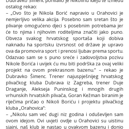
Dubravko Šimenc pohvalio je Nikolinu ideju te između
ostalog rekao:
– „Ovo što je Nikola Borić napravio u Orahovici je
nemjerljivo velika akcija. Posebno sam sretan što je
plivanje omogućeno djeci s posebnim potrebama jer
će to njima i njihovim roditeljima značiti jako puno.
Obveza svakog hrvatskog sportaša koji dobiva
naknadu ha sportsku izvrsnost od države je upravo
ova da promovira sport i prenosi ljubav prema sportu.
Odazvao sam se s puno sreće i zadovoljstva pozivu
Nikole Borića i uvijek ću mu biti podrška za ovaj veliki
projekt na ovom prekrasnom bazenu.“ – rekao je
Dubravko Šimenc. Trener najuspješnijeg hrvatskog
plivačkog kluba Dubrava iz Zagreba, trener Duje
Draganje, Alekseja Puninskog i mnogih drugih
vrhunskih hrvatskih plivača, Goran Kežman biranim je
riječima pričao o Nikoli Boriću i projektu plivačkog
kluba „Orahovica“:
– „Nikolu sam već dugi niz godina i oduševljen sam
ovom idejom. Ovi uvjeti ovdje u Orahovici su uistinu
sjajni, naš klub je nastao u ovakvom bazenu i donio