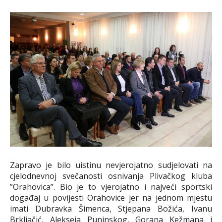
Zapravo je bilo uistinu nevjerojatno sudjelovati na
cjelodnevnoj svečanosti osnivanja Plivačkog kluba
”Orahovica”. Bio je to vjerojatno i najveći sportski
događaj u povijesti Orahovice jer na jednom mjestu
imati Dubravka Šimenca, Stjepana Božića, Ivanu
Brkljačić, Alekseja Puninskog, Gorana Kežmana i