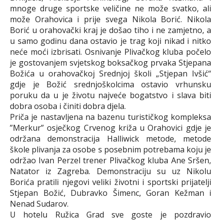
mnoge druge sportske veličine ne može svatko, ali
može Orahovica i prije svega Nikola Borić. Nikola
Borić u orahovački kraj je došao tiho i ne zamjetno, a
u samo godinu dana ostavio je trag koji nikad i nitko
neće moći izbrisati. Osnivanje Plivačkog kluba počelo
je gostovanjem svjetskog boksačkog prvaka Stjepana
Božića u orahovačkoj Srednjoj školi „Stjepan Ivšić“
gdje je Božić srednjoškolcima ostavio vrhunsku
poruku da u je životu najveće bogatstvo i slava biti
dobra osoba i činiti dobra djela.
Priča je nastavljena na bazenu turističkog kompleksa
”Merkur” osječkog Crvenog križa u Orahovici gdje je
održana demonstracija Halliwick metode, metode
škole plivanja za osobe s posebnim potrebama koju je
održao Ivan Perzel trener Plivačkog kluba Ane Sršen,
Natator iz Zagreba. Demonstraciju su uz Nikolu
Borića pratili njegovi veliki životni i sportski prijatelji
Stjepan Božić, Dubravko Šimenc, Goran Kežman i
Nenad Sudarov.
U hotelu Ružica Grad sve goste je pozdravio