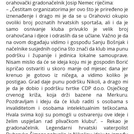
orahovački gradonačelnik Josip Nemec riječima:
– „Čestitam organizatorima jer ovo što je priređeno je
iznenađenje i drago mi je da se u Orahovici okupio
ovoliki broj poznatih hrvatskih sportaša, ali i da je
samo osnivanje kluba privuklo je velik broj
orahovčana i djece i odraslih da se učlane. Važno je da
na ovom događaju vidimo i gospođu Sanju Bošnjak i
načelnike susjednih općina što znači da klub ima punu
podršku i županije i jedinica lokalne samouprave.
Nisam mislio da će se ideja koju mi je gospodin Borić
ispričao ostvariti u skoro manje od mjesec dana jer
krenuo je gotovo iz ničega, a vidimo koliko je
postigao. Grad daje punu podršku Nikoli, a drago mi
je da je dobio i podršku tvrtke CDP d.o.o. Osječkog
crvenog križa, koja drži bazene na Merkuru.
Pozdravljam i ideju da će klub raditi s osobama s
invaliditetom i osobama intelektualnim teškoćama.
Hvala svima koji su pomogli u ostvarenju ove ideje i
želim uspješan rad plivačkom klubu“. – Rekao je
gradonačelnik. Legendarni hrvatski vaterpolist