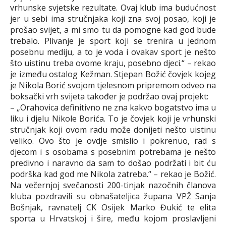
vrhunske svjetske rezultate. Ovaj klub ima budućnost
jer u sebi ima stručnjaka koji zna svoj posao, koji je
prošao svijet, a mi smo tu da pomogne kad god bude
trebalo. Plivanje je sport koji se trenira u jednom
posebnu mediju, a to je voda i ovakav sport je nešto
što uistinu treba ovome kraju, posebno djeci.“ – rekao
je između ostalog Kežman. Stjepan Božić čovjek kojeg
je Nikola Borić svojom tjelesnom pripremom odveo na
boksački vrh svijeta također je podržao ovaj projekt:
– „Orahovica definitivno ne zna kakvo bogatstvo ima u
liku i djelu Nikole Borića. To je čovjek koji je vrhunski
stručnjak koji ovom radu može donijeti nešto uistinu
veliko. Ovo što je ovdje smislio i pokrenuo, rad s
djecom i s osobama s posebnim potrebama je nešto
predivno i naravno da sam to došao podržati i bit ću
podrška kad god me Nikola zatreba.“ – rekao je Božić.
Na večernjoj svečanosti 200-tinjak nazočnih članova
kluba pozdravili su obnašateljica župana VPŽ Sanja
Bošnjak, ravnatelj CK Osijek Marko Đukić te elita
sporta u Hrvatskoj i šire, među kojom proslavljeni