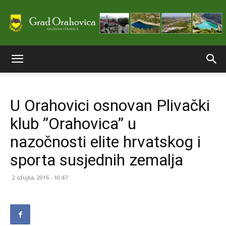
Službene
U Orahovici osnovan Plivački
stranice
klub ”Orahovica” u
nazočnosti elite hrvatskog i
Grada
sporta susjednih zemalja
2 ožujka, 2016 - 10:47
Orahovice