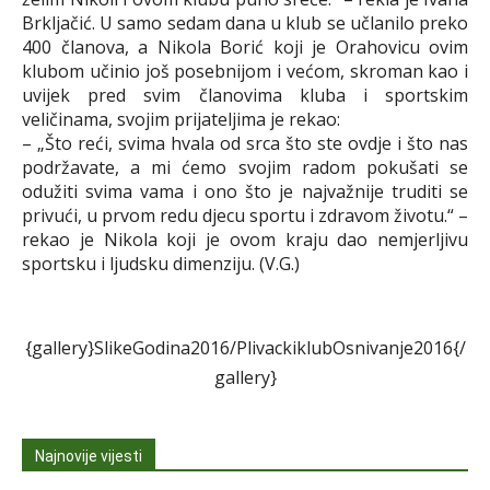
Brkljačić. U samo sedam dana u klub se učlanilo preko
400 članova, a Nikola Borić koji je Orahovicu ovim
klubom učinio još posebnijom i većom, skroman kao i
uvijek pred svim članovima kluba i sportskim
veličinama, svojim prijateljima je rekao:
– „Što reći, svima hvala od srca što ste ovdje i što nas
podržavate, a mi ćemo svojim radom pokušati se
odužiti svima vama i ono što je najvažnije truditi se
privući, u prvom redu djecu sportu i zdravom životu.“ –
rekao je Nikola koji je ovom kraju dao nemjerljivu
sportsku i ljudsku dimenziju. (V.G.)
{gallery}SlikeGodina2016/PlivackiklubOsnivanje2016{/
gallery}
Najnovije vijesti