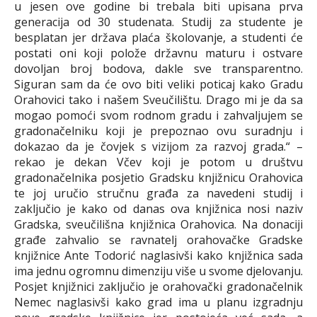
u jesen ove godine bi trebala biti upisana prva
generacija od 30 studenata. Studij za studente je
besplatan jer država plaća školovanje, a studenti će
postati oni koji polože državnu maturu i ostvare
dovoljan broj bodova, dakle sve transparentno.
Siguran sam da će ovo biti veliki poticaj kako Gradu
Orahovici tako i našem Sveučilištu. Drago mi je da sa
mogao pomoći svom rodnom gradu i zahvaljujem se
gradonačelniku koji je prepoznao ovu suradnju i
dokazao da je čovjek s vizijom za razvoj grada.“ –
rekao je dekan Včev koji je potom u društvu
gradonačelnika posjetio Gradsku knjižnicu Orahovica
te joj uručio stručnu građa za navedeni studij i
zaključio je kako od danas ova knjižnica nosi naziv
Gradska, sveučilišna knjižnica Orahovica. Na donaciji
građe zahvalio se ravnatelj orahovačke Gradske
knjižnice Ante Todorić naglasivši kako knjižnica sada
ima jednu ogromnu dimenziju više u svome djelovanju.
Posjet knjižnici zaključio je orahovački gradonačelnik
Nemec naglasivši kako grad ima u planu izgradnju