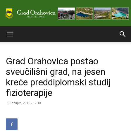
Službene
Grad Orahovica postao
stranice
sveučilišni grad, na jesen
kreće preddiplomski studij
Grada
fizioterapije
18 ožujka, 2016 - 12:10
Orahovice