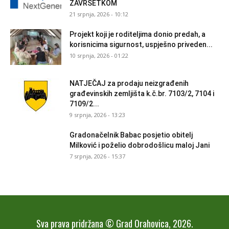
ZAVRŠETKOM
21 srpnja, 2026 - 10:12
Projekt koji je roditeljima donio predah, a
korisnicima sigurnost, uspješno priveden...
10 srpnja, 2026 - 01:22
NATJEČAJ za prodaju neizgrađenih
građevinskih zemljišta k.č.br. 7103/2, 7104 i
7109/2...
9 srpnja, 2026 - 13:23
Gradonačelnik Babac posjetio obitelj
Milković i poželio dobrodošlicu maloj Jani
7 srpnja, 2026 - 15:37
Sva prava pridržana © Grad Orahovica, 2026.