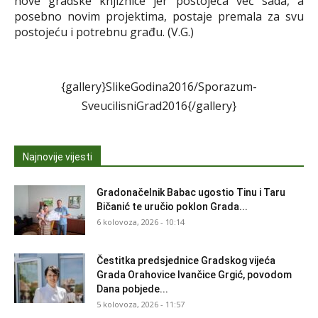
nove gradske knjižnice jer postojeća već sada, a
posebno novim projektima, postaje premala za svu
postojeću i potrebnu građu. (V.G.)
{gallery}SlikeGodina2016/Sporazum-
SveucilisniGrad2016{/gallery}
Najnovije vijesti
Gradonačelnik Babac ugostio Tinu i Taru
Bičanić te uručio poklon Grada...
6 kolovoza, 2026 - 10:14
Čestitka predsjednice Gradskog vijeća
Grada Orahovice Ivančice Grgić, povodom
Dana pobjede...
5 kolovoza, 2026 - 11:57