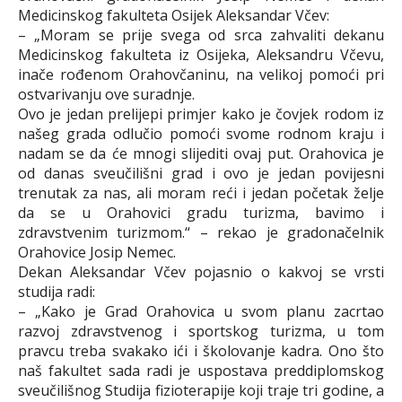
Medicinskog fakulteta Osijek Aleksandar Včev:
– „Moram se prije svega od srca zahvaliti dekanu
Medicinskog fakulteta iz Osijeka, Aleksandru Včevu,
inače rođenom Orahovčaninu, na velikoj pomoći pri
ostvarivanju ove suradnje.
Ovo je jedan prelijepi primjer kako je čovjek rodom iz
našeg grada odlučio pomoći svome rodnom kraju i
nadam se da će mnogi slijediti ovaj put. Orahovica je
od danas sveučilišni grad i ovo je jedan povijesni
trenutak za nas, ali moram reći i jedan početak želje
da se u Orahovici gradu turizma, bavimo i
zdravstvenim turizmom.“ – rekao je gradonačelnik
Orahovice Josip Nemec.
Dekan Aleksandar Včev pojasnio o kakvoj se vrsti
studija radi:
– „Kako je Grad Orahovica u svom planu zacrtao
razvoj zdravstvenog i sportskog turizma, u tom
pravcu treba svakako ići i školovanje kadra. Ono što
naš fakultet sada radi je uspostava preddiplomskog
sveučilišnog Studija fizioterapije koji traje tri godine, a