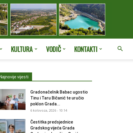
KULTURA
VODIČ
KONTAKTI
Najnovije vijesti
Gradonačelnik Babac ugostio
Tinu i Taru Bičanić te uručio
poklon Grada...
6 kolovoza, 2026 - 10:14
Čestitka predsjednice
Gradskog vijeća Grada