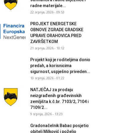
radne materijale...
22 srpnja, 2026 - 09:53
PROJEKT ENERGETSKE
OBNOVE ZGRADE GRADSKE
UPRAVE ORAHOVICA PRED
ZAVRŠETKOM
21 srpnja, 2026 - 10:12
Projekt koji je roditeljima donio
predah, a korisnicima
sigurnost, uspješno priveden...
10 srpnja, 2026 - 01:22
NATJEČAJ za prodaju
neizgrađenih građevinskih
zemljišta k.č.br. 7103/2, 7104 i
7109/2...
9 srpnja, 2026 - 13:23
Gradonačelnik Babac posjetio
obitelj Milković i poželio