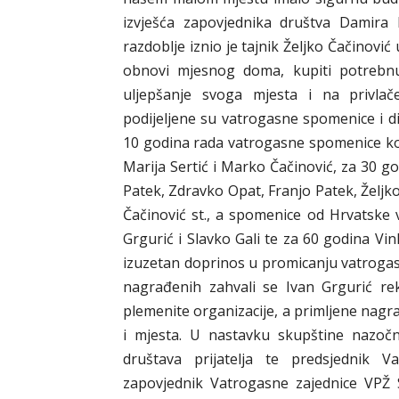
izvješća zapovjednika društva Damira 
razdoblje iznio je tajnik Željko Čačinović
obnovi mjesnog doma, kupiti potrebnu
uljepšanje svoga mjesta i na privlač
podijeljene su vatrogasne spomenice i d
10 godina rada vatrogasne spomenice koj
Marija Sertić i Marko Čačinović, za 30 g
Patek, Zdravko Opat, Franjo Patek, Željk
Čačinović st., a spomenice od Hrvatske 
Grgurić i Slavko Gali te za 60 godina Vi
izuzetan doprinos u promicanju vatroga
nagrađenih zahvali se Ivan Grgurić re
plemenite organizacije, a primljene nagr
i mjesta. U nastavku skupštine nazočne
društava prijatelja te predsjednik V
zapovjednik Vatrogasne zajednice VPŽ 