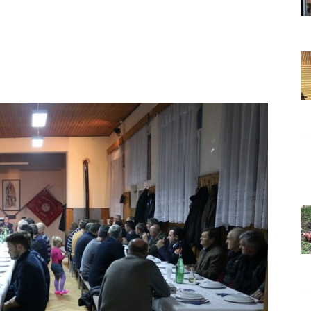
Grada
Orahovice