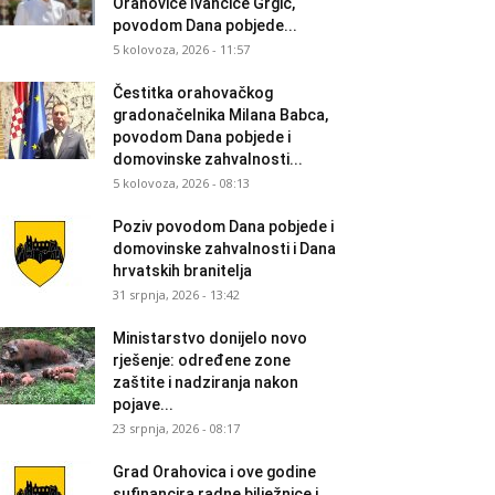
Orahovice Ivančice Grgić,
povodom Dana pobjede...
5 kolovoza, 2026 - 11:57
Čestitka orahovačkog
gradonačelnika Milana Babca,
povodom Dana pobjede i
domovinske zahvalnosti...
5 kolovoza, 2026 - 08:13
Poziv povodom Dana pobjede i
domovinske zahvalnosti i Dana
hrvatskih branitelja
31 srpnja, 2026 - 13:42
Ministarstvo donijelo novo
rješenje: određene zone
zaštite i nadziranja nakon
pojave...
23 srpnja, 2026 - 08:17
Grad Orahovica i ove godine
sufinancira radne bilježnice i