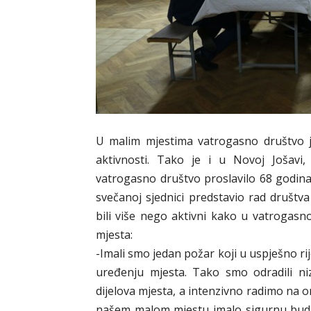
U malim mjestima vatrogasno društvo je 
aktivnosti. Tako je i u Novoj Jošavi
vatrogasno društvo proslavilo 68 godina
svečanoj sjednici predstavio rad društv
bili više nego aktivni kako u vatrogas
mjesta:
-Imali smo jedan požar koji u uspješno rij
uređenju mjesta. Tako smo odradili n
dijelova mjesta, a intenzivno radimo na 
našem malom mjestu imalo sigurnu budu