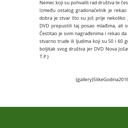
Nemec koji su pohvalili rad društva te če
Između ostalog gradonačelnik je rekao 
dobra je stvar što su još prije nekoliko 
DVD prepustili taj posao mlađima, ali su
Čestitao je svim nagrađenima i rekao da 
stvarno trude ili ljudima koji su 50 i 60 g
boljitak svog društva jer DVD Nova Joša
T.P.)
{gallery}SlikeGodina20