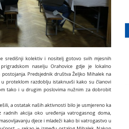
središnji kolektiv i nositelj gotovo svih mjesnih
, prigradskom naselju Orahovice gdje je lokalno
 postojanja. Predsjednik društva Željko Mihalek na
a u proteklom razdoblju istaknuvši kako su članovi
nom tako i u drugim poslovima nužnim za dobrobit
ešili, a ostatak naših aktivnosti bilo je usmjereno ka
iz radnih akcija oko uređenja vatrogasnog doma,
omasovljavanju djece i mladeži kako bi vatrogastvo u
ćnost. – rekao je između ostalog Mihalek. Nakon