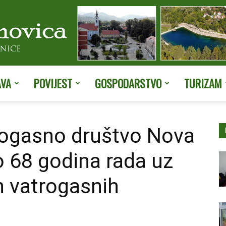
AVA
POVIJEST
GOSPODARSTVO
TURIZAM
Službene
rogasno društvo Nova
o 68 godina rada uz
stranice
h vatrogasnih