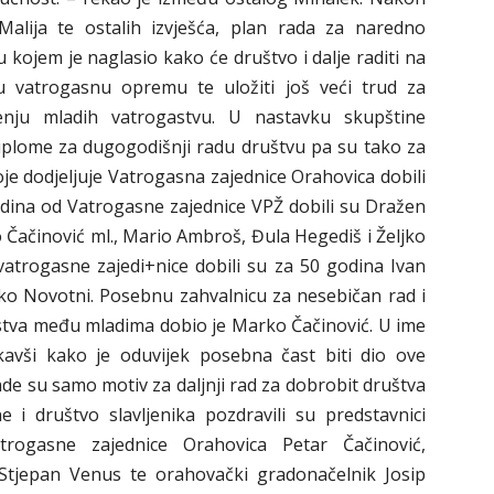
Malija te ostalih izvješća, plan rada za naredno
 u kojem je naglasio kako će društvo i dalje raditi na
 vatrogasnu opremu te uložiti još veći trud za
enju mladih vatrogastvu. U nastavku skupštine
iplome za dugogodišnji radu društvu pa su tako za
e dodjeljuje Vatrogasna zajednice Orahovica dobili
odina od Vatrogasne zajednice VPŽ dobili su Dražen
o Čačinović ml., Mario Ambroš, Đula Hegediš i Željko
vatrogasne zajedi+nice dobili su za 50 godina Ivan
nko Novotni. Posebnu zahvalnicu za nesebičan rad i
stva među mladima dobio je Marko Čačinović. U ime
kavši kako je oduvijek posebna čast biti dio ove
ade su samo motiv za daljnji rad za dobrobit društva
 i društvo slavljenika pozdravili su predstavnici
atrogasne zajednice Orahovica Petar Čačinović,
Stjepan Venus te orahovački gradonačelnik Josip