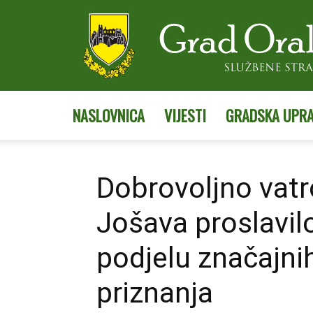
NASLOVNICA
VIJESTI
GRADSKA UPR
Dobrovoljno vat
Jošava proslavil
podjelu značajni
priznanja