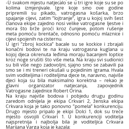
-U svakom mjestu natjecalo se u tri igre koje su se po
kolima izmjenjivale. Igre koje smo ove godine
pripremili su pikado, vatrogasna košarka, brzo
spajanje cijevi, zatim ”lojtranje”, igra u kojoj svih šest
članova ekipe zajedno nosi velike vatrogasne ljestve i
mora što brže proći kroz čunjeve, potom rušenje
meta pomoću brentače, odnosno pomoću mlaznice i
cijevi spojenih na cisternu.
U igri ”zbroj kockica” bacale su se kockice i zbrajali
konačni bodovi te na kraju vatrogasna kuglana u
kojoj djeca okrenuta leđima moraju bacanjem loptice
kroz noge srušiti što više meta. Na kraju svi sudionici
su bili više nego zadovoljni, sjajno smo se zabavili pa
smo se i mi treneri okušali u pojedinim igrama. Hvala
svim voditeljima i roditeljima djece te, naravno, najviše
djeci koja su bila maksimalno korektna – rekao je
glavni organizator natjecanja, zapovjednik
Vatrogasne zajednice Robert Orina.
Na kraju najviše bodova i pobjedu drugu godinu
zaredom odnijela je ekipa Crkvari 2, ženska ekipa
Crkvara koja je tako ponovno ”pomela” konkurenciju.
Drugo mjesto pripalo je ekipi Dolci 1, dok su treće
mjesto osvojili Crkvari 1. U konkurenciji voditelja
najspretnija i najbolja bila je voditeljica Crkvara
Marijana Varga koja je kazala: