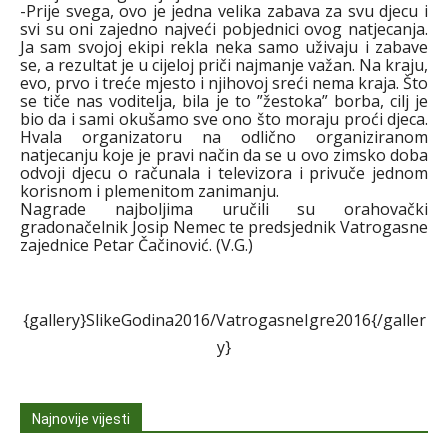
-Prije svega, ovo je jedna velika zabava za svu djecu i
svi su oni zajedno najveći pobjednici ovog natjecanja.
Ja sam svojoj ekipi rekla neka samo uživaju i zabave
se, a rezultat je u cijeloj priči najmanje važan. Na kraju,
evo, prvo i treće mjesto i njihovoj sreći nema kraja. Što
se tiče nas voditelja, bila je to ”žestoka” borba, cilj je
bio da i sami okušamo sve ono što moraju proći djeca.
Hvala organizatoru na odlično organiziranom
natjecanju koje je pravi način da se u ovo zimsko doba
odvoji djecu o računala i televizora i privuče jednom
korisnom i plemenitom zanimanju.
Nagrade najboljima uručili su orahovački
gradonačelnik Josip Nemec te predsjednik Vatrogasne
zajednice Petar Čačinović. (V.G.)
{gallery}SlikeGodina2016/VatrogasneIgre2016{/galler
y}
Najnovije vijesti