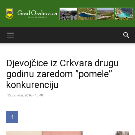
Službene
Djevojčice iz Crkvara drugu
stranice
godinu zaredom ”pomele”
konkurenciju
Grada
15 veljače, 2016 - 10:48
Orahovice