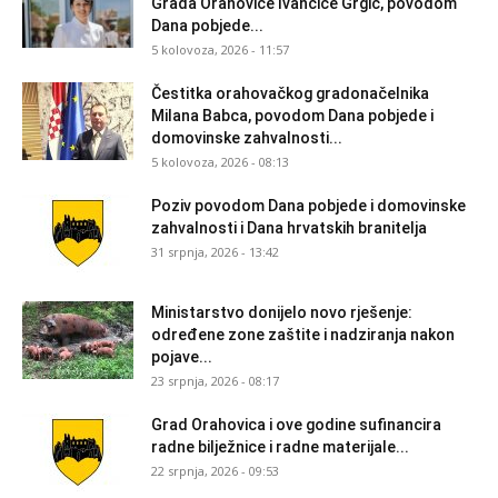
Grada Orahovice Ivančice Grgić, povodom
Dana pobjede...
5 kolovoza, 2026 - 11:57
Čestitka orahovačkog gradonačelnika
Milana Babca, povodom Dana pobjede i
domovinske zahvalnosti...
5 kolovoza, 2026 - 08:13
Poziv povodom Dana pobjede i domovinske
zahvalnosti i Dana hrvatskih branitelja
31 srpnja, 2026 - 13:42
Ministarstvo donijelo novo rješenje:
određene zone zaštite i nadziranja nakon
pojave...
23 srpnja, 2026 - 08:17
Grad Orahovica i ove godine sufinancira
radne bilježnice i radne materijale...
22 srpnja, 2026 - 09:53