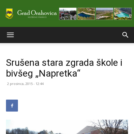
Službene
Srušena stara zgrada škole i
stranice
bivšeg „Napretka“
2 prosinca, 2015 - 12:44
Grada
Orahovice