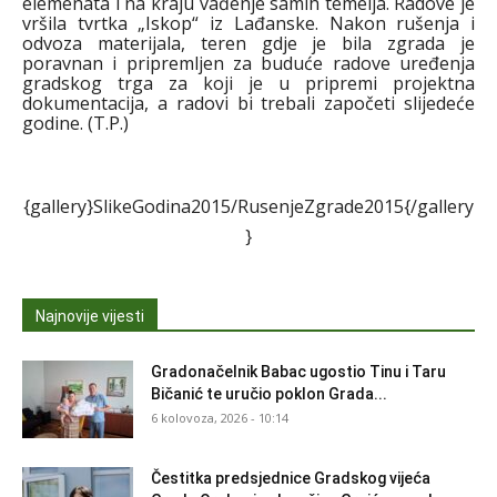
elemenata i na kraju vađenje samih temelja. Radove je
vršila tvrtka „Iskop“ iz Lađanske. Nakon rušenja i
odvoza materijala, teren gdje je bila zgrada je
poravnan i pripremljen za buduće radove uređenja
gradskog trga za koji je u pripremi projektna
dokumentacija, a radovi bi trebali započeti slijedeće
godine. (T.P.)
{gallery}SlikeGodina2015/RusenjeZgrade2015{/gallery
}
Najnovije vijesti
Gradonačelnik Babac ugostio Tinu i Taru
Bičanić te uručio poklon Grada...
6 kolovoza, 2026 - 10:14
Čestitka predsjednice Gradskog vijeća