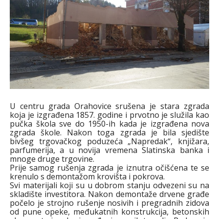
U centru grada Orahovice srušena je stara zgrada
koja je izgrađena 1857. godine i prvotno je služila kao
pučka škola sve do 1950-ih kada je izgrađena nova
zgrada škole. Nakon toga zgrada je bila sjedište
bivšeg trgovačkog poduzeća „Napredak“, knjižara,
parfumerija, a u novija vremena Slatinska banka i
mnoge druge trgovine.
Prije samog rušenja zgrada je iznutra očišćena te se
krenulo s demontažom krovišta i pokrova.
Svi materijali koji su u dobrom stanju odvezeni su na
skladište investitora. Nakon demontaže drvene građe
počelo je strojno rušenje nosivih i pregradnih zidova
od pune opeke, međukatnih konstrukcija, betonskih