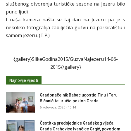
službenog otvorenja turističke sezone na Jezeru bilo
puno ljudi.
I naša kamera našla se taj dan na Jezeru pa je s
nekoliko fotografija zabilježila gužvu na parkiralištu i
samom jezeru. (T.P.)
{gallery}SlikeGodina2015/GuzvaNaJezeru14-06-
2015{/gallery}
Najnovije vijesti
Gradonačelnik Babac ugostio Tinu i Taru
Bičanić te uručio poklon Grada...
6 kolovoza, 2026 - 10:14
Čestitka predsjednice Gradskog vijeća
Grada Orahovice Ivančice Grgić, povodom