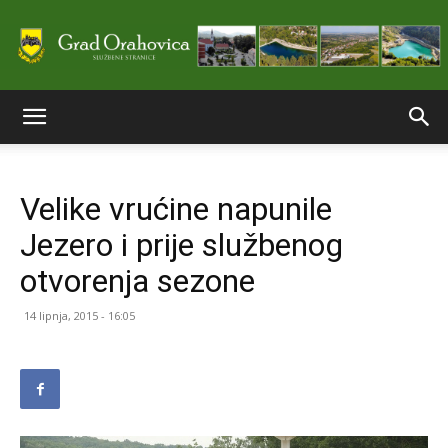
Službene
Velike vrućine napunile
stranice
Jezero i prije službenog
otvorenja sezone
Grada
14 lipnja, 2015 - 16:05
Orahovice