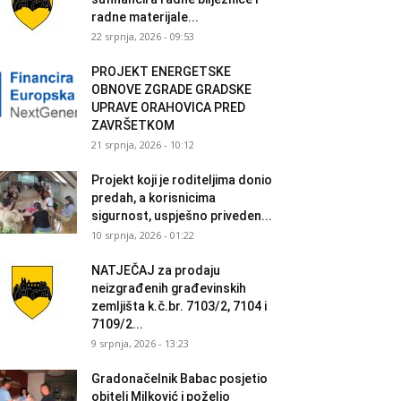
radne materijale...
22 srpnja, 2026 - 09:53
PROJEKT ENERGETSKE
OBNOVE ZGRADE GRADSKE
UPRAVE ORAHOVICA PRED
ZAVRŠETKOM
21 srpnja, 2026 - 10:12
Projekt koji je roditeljima donio
predah, a korisnicima
sigurnost, uspješno priveden...
10 srpnja, 2026 - 01:22
NATJEČAJ za prodaju
neizgrađenih građevinskih
zemljišta k.č.br. 7103/2, 7104 i
7109/2...
9 srpnja, 2026 - 13:23
Gradonačelnik Babac posjetio
obitelj Milković i poželio