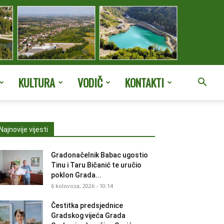
KULTURA
VODIČ
KONTAKTI
Najnovije vijesti
Gradonačelnik Babac ugostio
Tinu i Taru Bičanić te uručio
poklon Grada...
6 kolovoza, 2026 - 10:14
Čestitka predsjednice
Gradskog vijeća Grada