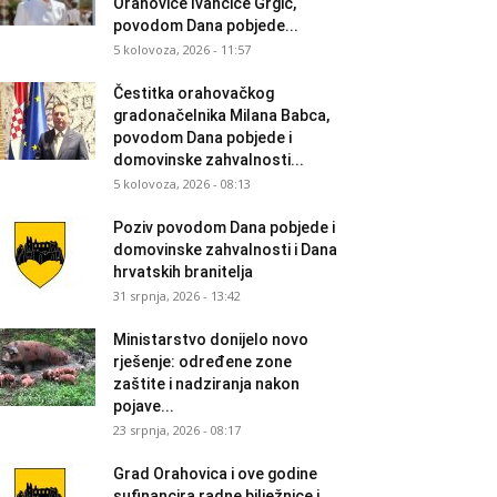
Orahovice Ivančice Grgić,
povodom Dana pobjede...
5 kolovoza, 2026 - 11:57
Čestitka orahovačkog
gradonačelnika Milana Babca,
povodom Dana pobjede i
domovinske zahvalnosti...
5 kolovoza, 2026 - 08:13
Poziv povodom Dana pobjede i
domovinske zahvalnosti i Dana
hrvatskih branitelja
31 srpnja, 2026 - 13:42
Ministarstvo donijelo novo
rješenje: određene zone
zaštite i nadziranja nakon
pojave...
23 srpnja, 2026 - 08:17
Grad Orahovica i ove godine
sufinancira radne bilježnice i