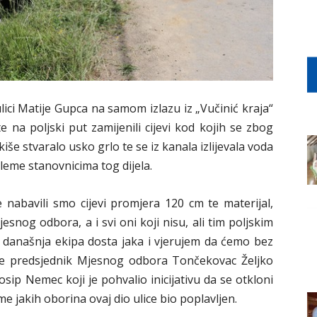
ici Matije Gupca na samom izlazu iz „Vučinić kraja“
e na poljski put zamijenili cijevi kod kojih se zbog
iše stvaralo usko grlo te se iz kanala izlijevala voda
obleme stanovnicima tog dijela.
nabavili smo cijevi promjera 120 cm te materijal,
esnog odbora, a i svi oni koji nisu, ali tim poljskim
 današnja ekipa dosta jaka i vjerujem da ćemo bez
 je predsjednik Mjesnog odbora Tončekovac Željko
osip Nemec koji je pohvalio inicijativu da se otkloni
 jakih oborina ovaj dio ulice bio poplavljen.