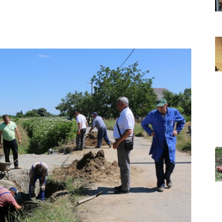
Grada
Orahovice