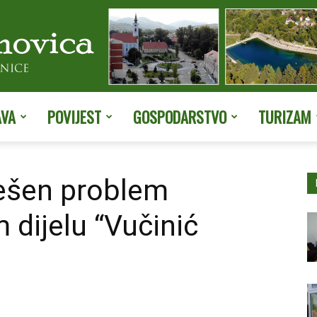
AVA
POVIJEST
GOSPODARSTVO
TURIZAM
Službene
iješen problem
 dijelu “Vučinić
stranice