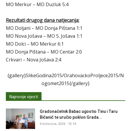
MO Merkur – MO Duzluk 5:4
Rezultati drugog dana natjecanja:
MO Doljani – MO Donja Pištana 1:1
MO Nova Jošava – MO S. Jošava 1:1
MO Dolci – MO Merkur 6:1
MO Donja Pištana – MO Centar 2:0
Crkvari – Nova Jošava 2:4
{gallery}SlikeGodina2015/OrahovackoProljece2015/N
ogomet2015{/gallery}
Najnovije vijesti
Gradonačelnik Babac ugostio Tinu i Taru
Bičanić te uručio poklon Grada...
6 kolovoza, 2026 - 10:14