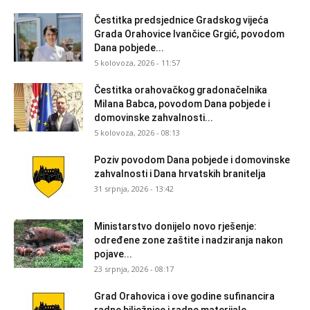
Čestitka predsjednice Gradskog vijeća
Grada Orahovice Ivančice Grgić, povodom
Dana pobjede...
5 kolovoza, 2026 - 11:57
Čestitka orahovačkog gradonačelnika
Milana Babca, povodom Dana pobjede i
domovinske zahvalnosti...
5 kolovoza, 2026 - 08:13
Poziv povodom Dana pobjede i domovinske
zahvalnosti i Dana hrvatskih branitelja
31 srpnja, 2026 - 13:42
Ministarstvo donijelo novo rješenje:
određene zone zaštite i nadziranja nakon
pojave...
23 srpnja, 2026 - 08:17
Grad Orahovica i ove godine sufinancira
radne bilježnice i radne materijale...