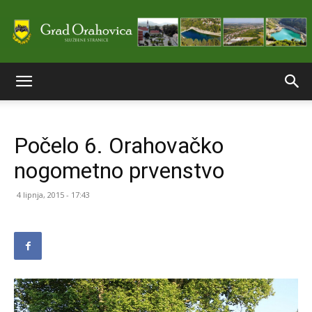
Službene
Počelo 6. Orahovačko
stranice
nogometno prvenstvo
4 lipnja, 2015 - 17:43
Grada
Orahovice