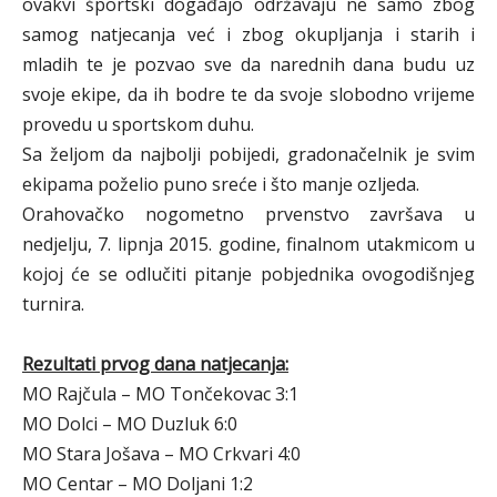
ovakvi športski događajo održavaju ne samo zbog
samog natjecanja već i zbog okupljanja i starih i
mladih te je pozvao sve da narednih dana budu uz
svoje ekipe, da ih bodre te da svoje slobodno vrijeme
provedu u sportskom duhu.
Sa željom da najbolji pobijedi, gradonačelnik je svim
ekipama poželio puno sreće i što manje ozljeda.
Orahovačko nogometno prvenstvo završava u
nedjelju, 7. lipnja 2015. godine, finalnom utakmicom u
kojoj će se odlučiti pitanje pobjednika ovogodišnjeg
turnira.
Rezultati prvog dana natjecanja:
MO Rajčula – MO Tončekovac 3:1
MO Dolci – MO Duzluk 6:0
MO Stara Jošava – MO Crkvari 4:0
MO Centar – MO Doljani 1:2