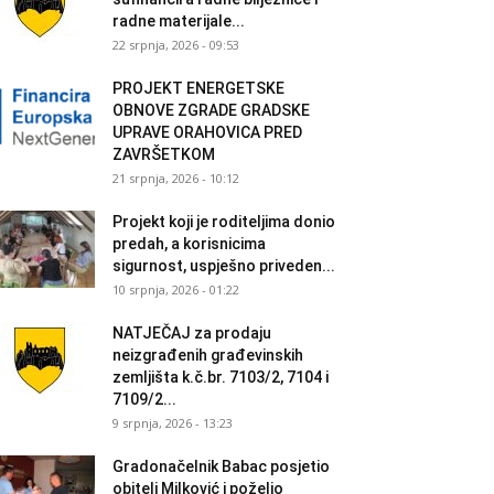
radne materijale...
22 srpnja, 2026 - 09:53
PROJEKT ENERGETSKE
OBNOVE ZGRADE GRADSKE
UPRAVE ORAHOVICA PRED
ZAVRŠETKOM
21 srpnja, 2026 - 10:12
Projekt koji je roditeljima donio
predah, a korisnicima
sigurnost, uspješno priveden...
10 srpnja, 2026 - 01:22
NATJEČAJ za prodaju
neizgrađenih građevinskih
zemljišta k.č.br. 7103/2, 7104 i
7109/2...
9 srpnja, 2026 - 13:23
Gradonačelnik Babac posjetio
obitelj Milković i poželio