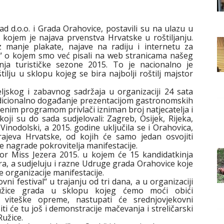
Grada
rad d.o.o. i Grada Orahovice, postavili su na ulazu u
kojem je najava prvenstva Hrvatske u roštiljanju.
 manje plakate, najave na radiju i internetu za
h“ o kojem smo već pisali na web stranicama našeg
ja turističke sezone 2015. To je nacionalno je
Orahovice
ilju u sklopu kojeg se bira najbolji roštilj majstor
eljskog i zabavnog sadržaja u organizaciji 24 sata
adicionalno događanje prezentacijom gastronomskih
zbenim programom privlači izniman broj natjecatelja i
oji su do sada sudjelovali: Zagreb, Osijek, Rijeka,
Vinodolski, a 2015. godine uključila se i Orahovica,
krajeva Hrvatske, od kojih će samo jedan osvojiti
ne nagrade pokrovitelja manifestacije.
bor Miss Jezera 2015. u kojem će 15 kandidatkinja
a, a sudjeluju i razne Udruge grada Orahovice koje
e organizacije manifestacije.
vni festival“ u trajanju od tri dana, a u organizaciji
užice grada u sklopu kojeg ćemo moći obići
bu viteške opreme, nastupati će srednjovjekovni
biti će tu još i demonstracije mačevanja i streličarski
Ružice.