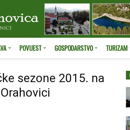
AVA
POVIJEST
GOSPODARSTVO
TURIZAM
Službene
ičke sezone 2015. na
u Orahovici
stranice