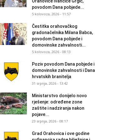
Orahovice Ivančice Grgić,
povodom Dana pobjede...
5 kolovoza, 2026 - 11:57
Čestitka orahovačkog
gradonačelnika Milana Babca,
povodom Dana pobjede i
domovinske zahvalnosti...
5 kolovoza, 2026 - 08:13
Poziv povodom Dana pobjede i
domovinske zahvalnosti i Dana
hrvatskih branitelja
31 srpnja, 2026 - 13:42
Ministarstvo donijelo novo
rješenje: određene zone
zaštite i nadziranja nakon
pojave...
23 srpnja, 2026 - 08:17
Grad Orahovica i ove godine
sufinancira radne bilježnice i