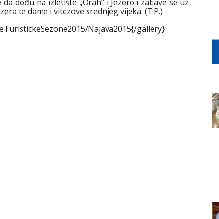
a dođu na izletište „Orah“ i Jezero i zabave se uz
ezera te dame i vitezove srednjeg vijeka. (T.P.)
jeTuristickeSezone2015/Najava2015{/gallery}