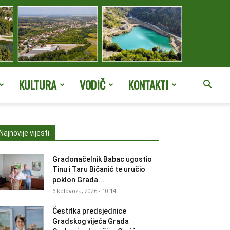
KULTURA
VODIČ
KONTAKTI
Najnovije vijesti
Gradonačelnik Babac ugostio
Tinu i Taru Bičanić te uručio
poklon Grada...
6 kolovoza, 2026 - 10:14
Čestitka predsjednice
Gradskog vijeća Grada