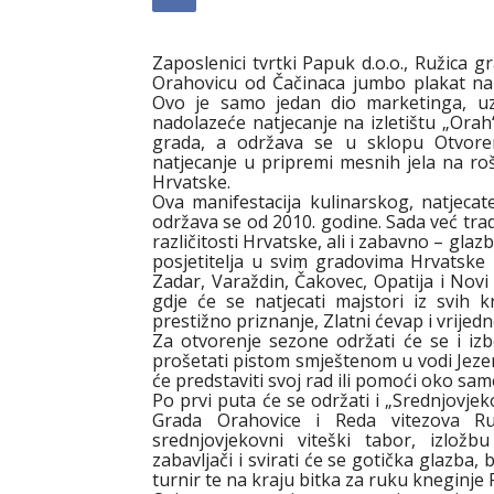
Zaposlenici tvrtki Papuk d.o.o., Ružica g
Orahovicu od Čačinaca jumbo plakat na 
Ovo je samo jedan dio marketinga, uz
nadolazeće natjecanje na izletištu „Ora
grada, a održava se u sklopu Otvoren
natjecanje u pripremi mesnih jela na rošt
Hrvatske.
Ova manifestacija kulinarskog, natjecat
održava se od 2010. godine. Sada već tr
različitosti Hrvatske, ali i zabavno – gla
posjetitelja u svim gradovima Hrvatske k
Zadar, Varaždin, Čakovec, Opatija i Novi 
gdje će se natjecati majstori iz svih 
prestižno priznanje, Zlatni ćevap i vrijed
Za otvorenje sezone održati će se i iz
prošetati pistom smještenom u vodi Jezer
će predstaviti svoj rad ili pomoći oko sam
Po prvi puta će se održati i „Srednjovjeko
Grada Orahovice i Reda vitezova R
srednjovjekovni viteški tabor, izlož
zabavljači i svirati će se gotička glazba, 
turnir te na kraju bitka za ruku kneginje 