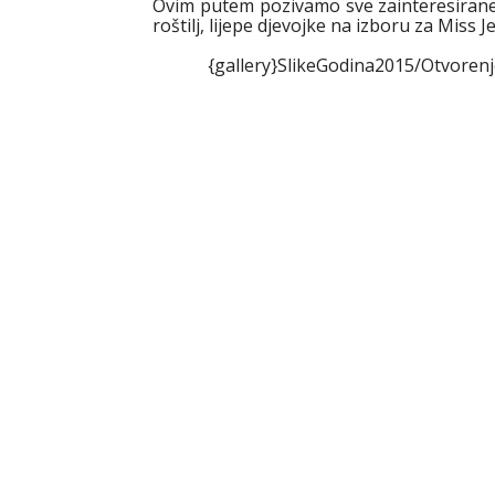
Ovim putem pozivamo sve zainteresirane d
roštilj, lijepe djevojke na izboru za Miss J
{gallery}SlikeGodina2015/Otvoren