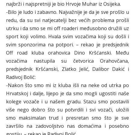
najbrži i najspretniji je bio Hrvoje Muhar iz Osijeka.
-Bilo je ludo i zabavno. Najvažnije je da je sve prošlo u
redu, da su svi natjecatelji bez većih problema prošli
utrku i da smo se mi off roaderi međusobno družili uz
sport koji volimo. Hvala svim vozačima koji su došli i
svim sponzorima na potpori. – rekao je predsjednik
Off road kluba orahovica Dino Kršćanski. Među
vozačima nastupila su četvorica Orahovčana,
predsjednik Kršćanski, Zlatko Jelić, Dalibor Dakić i
Radivoj Bolić:
-Nakon što smo mi iz kluba išli na neke od utrka po
Hrvatskoj i dalje, lijepo je da smo mogli ugostiti naše
kolege vozače i u našem gradu. Stazu smo postavili
više nego dobro što su potvrdili i svi vozači, uložili
smo maksimalan trud i presretan smo što je sve
završilo na zadovoljstvo nas domaćima i posebno
gostiju. – rekao je Radivoj Bolić.