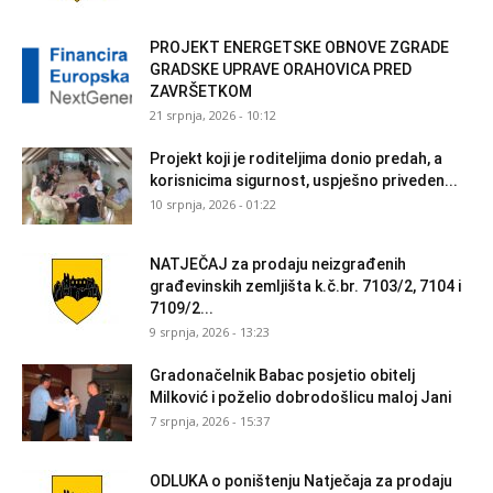
PROJEKT ENERGETSKE OBNOVE ZGRADE
GRADSKE UPRAVE ORAHOVICA PRED
ZAVRŠETKOM
21 srpnja, 2026 - 10:12
Projekt koji je roditeljima donio predah, a
korisnicima sigurnost, uspješno priveden...
10 srpnja, 2026 - 01:22
NATJEČAJ za prodaju neizgrađenih
građevinskih zemljišta k.č.br. 7103/2, 7104 i
7109/2...
9 srpnja, 2026 - 13:23
Gradonačelnik Babac posjetio obitelj
Milković i poželio dobrodošlicu maloj Jani
7 srpnja, 2026 - 15:37
ODLUKA o poništenju Natječaja za prodaju