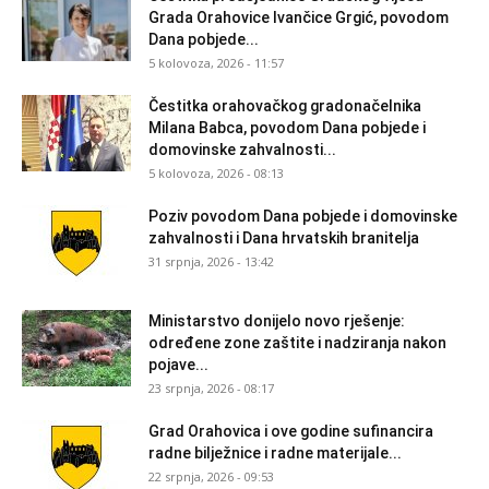
Grada Orahovice Ivančice Grgić, povodom
Dana pobjede...
5 kolovoza, 2026 - 11:57
Čestitka orahovačkog gradonačelnika
Milana Babca, povodom Dana pobjede i
domovinske zahvalnosti...
5 kolovoza, 2026 - 08:13
Poziv povodom Dana pobjede i domovinske
zahvalnosti i Dana hrvatskih branitelja
31 srpnja, 2026 - 13:42
Ministarstvo donijelo novo rješenje:
određene zone zaštite i nadziranja nakon
pojave...
23 srpnja, 2026 - 08:17
Grad Orahovica i ove godine sufinancira
radne bilježnice i radne materijale...
22 srpnja, 2026 - 09:53