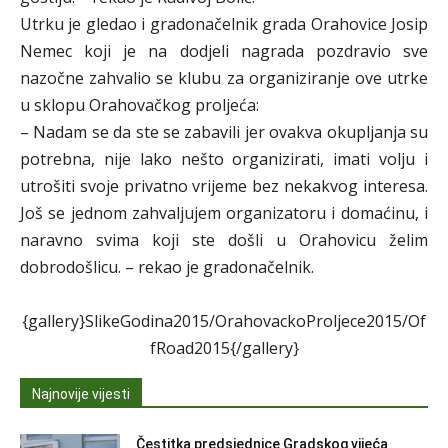
Utrku je gledao i gradonačelnik grada Orahovice Josip
Nemec koji je na dodjeli nagrada pozdravio sve
nazočne zahvalio se klubu za organiziranje ove utrke
u sklopu Orahovačkog proljeća:
– Nadam se da ste se zabavili jer ovakva okupljanja su
potrebna, nije lako nešto organizirati, imati volju i
utrošiti svoje privatno vrijeme bez nekakvog interesa.
Još se jednom zahvaljujem organizatoru i domaćinu, i
naravno svima koji ste došli u Orahovicu želim
dobrodošlicu. – rekao je gradonačelnik.
{gallery}SlikeGodina2015/OrahovackoProljece2015/Of
fRoad2015{/gallery}
Najnovije vijesti
Čestitka predsjednice Gradskog vijeća