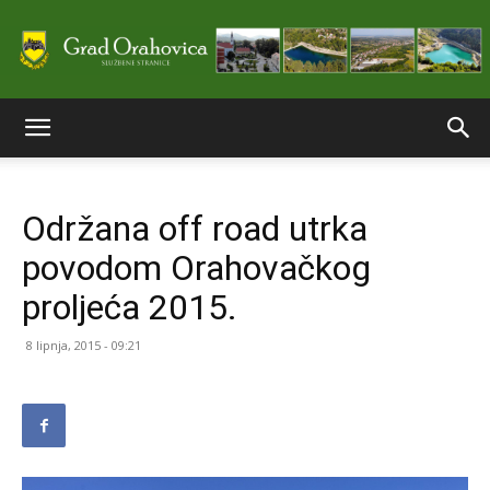
Službene
Održana off road utrka
stranice
povodom Orahovačkog
proljeća 2015.
Grada
8 lipnja, 2015 - 09:21
Orahovice