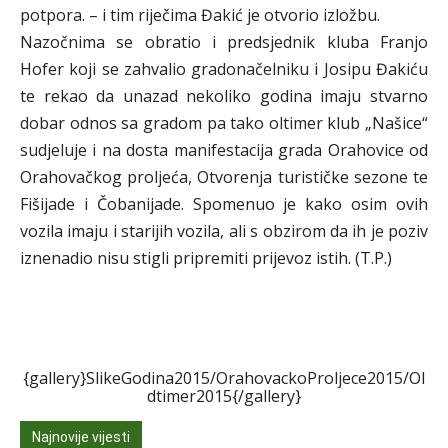
potpora. – i tim riječima Đakić je otvorio izložbu.
Nazočnima se obratio i predsjednik kluba Franjo
Hofer koji se zahvalio gradonačelniku i Josipu Đakiću
te rekao da unazad nekoliko godina imaju stvarno
dobar odnos sa gradom pa tako oltimer klub „Našice“
sudjeluje i na dosta manifestacija grada Orahovice od
Orahovačkog proljeća, Otvorenja turističke sezone te
Fišijade i Čobanijade. Spomenuo je kako osim ovih
vozila imaju i starijih vozila, ali s obzirom da ih je poziv
iznenadio nisu stigli pripremiti prijevoz istih. (T.P.)
{gallery}SlikeGodina2015/OrahovackoProljece2015/Ol
dtimer2015{/gallery}
Najnovije vijesti