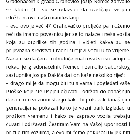
Gradonačelnik grada Orahovice Josip Nemec zahvalio
se klubu što su se odazvali da uveličaju svojom
izložbom ovu našu manifestaciju:
– evo ovo je već 47. Orahovačko proljeće pa možemo
reći da imamo poveznicu jer se to nalaze i neka vozila
koja su otprilike tih godina i vidjeti kakva su se
prijevozna sredstva i radni strojevi vozili u to vrijeme.
Nadam se da ćemo i ubuduće imati ovakvu suradnju. –
rekao je gradonačelnik Nemec i zamolio saborskog
zastupnika Josipa Đakića da i on kaže nekoliko riječi:
– drago mi je da mogu biti tu s vama i pogledati vaše
izloške koje ste uspjeli očuvati i održati do današnjih
dana i to u voznom stanju kako bi prikazali današnjim
generacijama pokazali kako je vozni park izgledao u
prošlom vremenu i kako se zapravo vozila trebaju
čuvati i održavati. Čestitam Vam na Vašoj upornosti i
brizi o tim vozilima, a evo mi ćemo pokušati uvijek biti