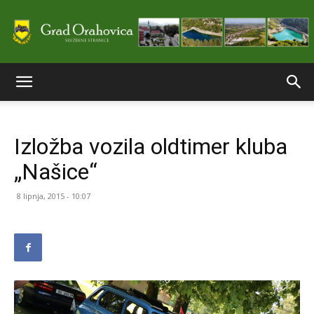
Službene
Izložba vozila oldtimer kluba
stranice
„Našice“
8 lipnja, 2015 - 10:07
Grada
Orahovice