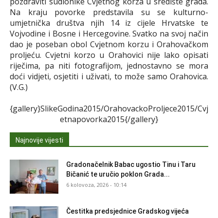
pozdraviti sudionike Cvjetnog korza u središte grada.
Na kraju povorke predstavila su se kulturno-
umjetnička društva njih 14 iz cijele Hrvatske te
Vojvodine i Bosne i Hercegovine. Svatko na svoj način
dao je poseban obol Cvjetnom korzu i Orahovačkom
proljeću. Cvjetni korzo u Orahovici nije lako opisati
riječima, pa niti fotografijom, jednostavno se mora
doći vidjeti, osjetiti i uživati, to može samo Orahovica.
(V.G.)
{gallery}SlikeGodina2015/OrahovackoProljece2015/Cvj
etnapovorka2015{/gallery}
Najnovije vijesti
Gradonačelnik Babac ugostio Tinu i Taru
Bičanić te uručio poklon Grada...
6 kolovoza, 2026 - 10:14
Čestitka predsjednice Gradskog vijeća