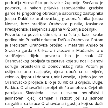
područja Virovitičko-podravske županije. Svečanu je
povorku, a nakon prijavka zapovjednika gradske
garde te prigodnog obraćanja saborskog zastupnika
Josipa Đakić te orahovačkog gradonačelnika Josipa
Nemec, kroz središte Orahovice pustila, izaslanica
Predsjednice, zamjenica župana VPŽ Sanja Bošnjak.
Povorku su poveli oldtimeri, a na čelu je kao i svake
godine bio Puhački orkestar DVD-a Orahovica. Potom
je središtem Orahovice prošao 7 metarski Anđeo te
Gradska garda iz Crkvara i vitezovi iz Mađarske, a u
središnjem dijelu povorku bio je znak 47.
Orahovačkog proljeća te zastave koje su nosili članovi
udruge proisteklih iz Domovinskog rata. Potom je
uslijedilo ono najljepše, djeca obučena u cvijeće,
zelenilo, ljepotu i dobrotu, mir i veselje, u jedno jedino
Orahovačko proljeće. Bilo je tu Ribica u cvijeću, Duge,
Patkica, Orahovačkih proljetnih štrumpfova, Cvjetnih
patuljaka, Sladoleda…… sve u svemu neuništivi i
jedinstveni dječji osmijeh i radost još su jednom
razgalili srca tisuće Orahovčana i gostiju koji su došli