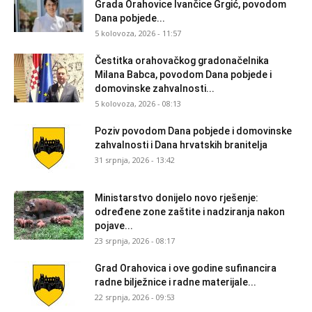
Grada Orahovice Ivančice Grgić, povodom
Dana pobjede...
5 kolovoza, 2026 - 11:57
Čestitka orahovačkog gradonačelnika
Milana Babca, povodom Dana pobjede i
domovinske zahvalnosti...
5 kolovoza, 2026 - 08:13
Poziv povodom Dana pobjede i domovinske
zahvalnosti i Dana hrvatskih branitelja
31 srpnja, 2026 - 13:42
Ministarstvo donijelo novo rješenje:
određene zone zaštite i nadziranja nakon
pojave...
23 srpnja, 2026 - 08:17
Grad Orahovica i ove godine sufinancira
radne bilježnice i radne materijale...
22 srpnja, 2026 - 09:53