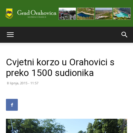
Službene
Cvjetni korzo u Orahovici s
stranice
preko 1500 sudionika
8 lipnja, 2015 - 11:57
Grada
Orahovice