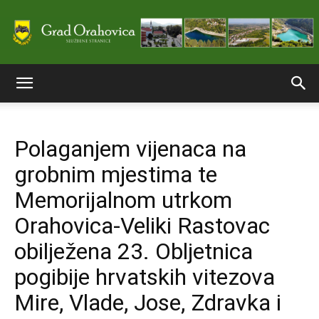
Službene
Polaganjem vijenaca na
stranice
grobnim mjestima te
Memorijalnom utrkom
Grada
Orahovica-Veliki Rastovac
obilježena 23. Obljetnica
pogibije hrvatskih vitezova
Orahovice
Mire, Vlade, Jose, Zdravka i