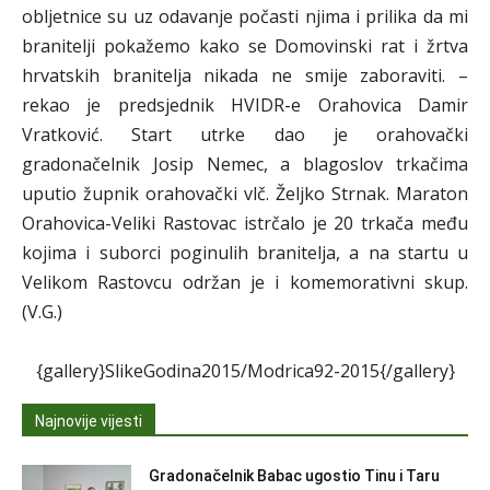
obljetnice su uz odavanje počasti njima i prilika da mi
branitelji pokažemo kako se Domovinski rat i žrtva
hrvatskih branitelja nikada ne smije zaboraviti. –
rekao je predsjednik HVIDR-e Orahovica Damir
Vratković. Start utrke dao je orahovački
gradonačelnik Josip Nemec, a blagoslov trkačima
uputio župnik orahovački vlč. Željko Strnak. Maraton
Orahovica-Veliki Rastovac istrčalo je 20 trkača među
kojima i suborci poginulih branitelja, a na startu u
Velikom Rastovcu održan je i komemorativni skup.
(V.G.)
{gallery}SlikeGodina2015/Modrica92-2015{/gallery}
Najnovije vijesti
Gradonačelnik Babac ugostio Tinu i Taru