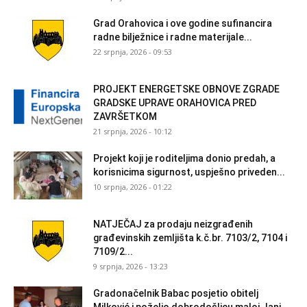
Grad Orahovica i ove godine sufinancira
radne bilježnice i radne materijale...
22 srpnja, 2026 - 09:53
PROJEKT ENERGETSKE OBNOVE ZGRADE
GRADSKE UPRAVE ORAHOVICA PRED
ZAVRŠETKOM
21 srpnja, 2026 - 10:12
Projekt koji je roditeljima donio predah, a
korisnicima sigurnost, uspješno priveden...
10 srpnja, 2026 - 01:22
NATJEČAJ za prodaju neizgrađenih
građevinskih zemljišta k.č.br. 7103/2, 7104 i
7109/2...
9 srpnja, 2026 - 13:23
Gradonačelnik Babac posjetio obitelj
Milković i poželio dobrodošlicu maloj Jani