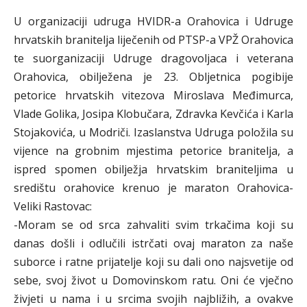
U organizaciji udruga HVIDR-a Orahovica i Udruge
hrvatskih branitelja liječenih od PTSP-a VPŽ Orahovica
te suorganizaciji Udruge dragovoljaca i veterana
Orahovica, obilježena je 23. Obljetnica pogibije
petorice hrvatskih vitezova Miroslava Međimurca,
Vlade Golika, Josipa Klobučara, Zdravka Kevčića i Karla
Stojakovića, u Modriči. Izaslanstva Udruga položila su
vijence na grobnim mjestima petorice branitelja, a
ispred spomen obilježja hrvatskim braniteljima u
središtu orahovice krenuo je maraton Orahovica-
Veliki Rastovac:
-Moram se od srca zahvaliti svim trkačima koji su
danas došli i odlučili istrčati ovaj maraton za naše
suborce i ratne prijatelje koji su dali ono najsvetije od
sebe, svoj život u Domovinskom ratu. Oni će vječno
živjeti u nama i u srcima svojih najbližih, a ovakve