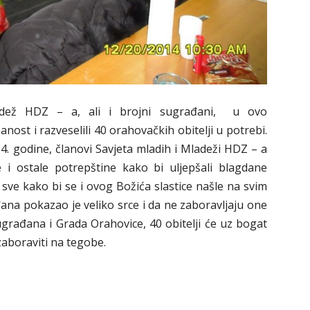
adež HDZ – a, ali i brojni sugrađani, u ovo
ost i razveselili 40 orahovačkih obitelji u potrebi.
014. godine, članovi Savjeta mladih i Mladeži HDZ – a
e i ostale potrepštine kako bi uljepšali blagdane
 sve kako bi se i ovog Božića slastice našle na svim
ana pokazao je veliko srce i da ne zaboravljaju one
sugrađana i Grada Orahovice, 40 obitelji će uz bogat
aboraviti na tegobe.