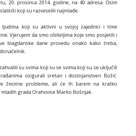
tu, 20. prosinca 2014. godine, na 40 adresa. Osim
atkiši koji su razveselili najmlađe.
judima koji su aktivni u svojoj zajednici i time
ine. Vjerujem da smo obiteljima koje smo posjetili i
ove blagdanske dane provedu onako kako treba,
adonačelnik.
hvalili su svima koji su se svima koji su se uključili
rađanima osigurali sretan i dostojanstven Božić.
ove životne probleme, ali će ih barem na kratko
eta mladih grada Orahovice Marko Bošnjak.