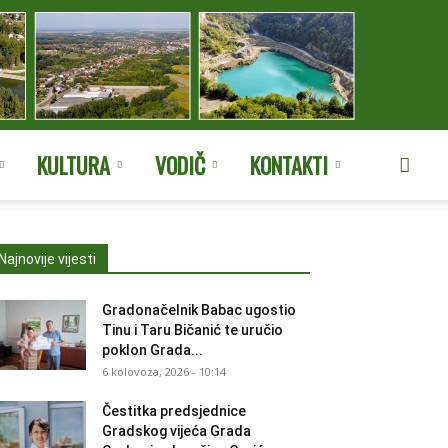
KULTURA
VODIČ
KONTAKTI
Najnovije vijesti
Gradonačelnik Babac ugostio
Tinu i Taru Bičanić te uručio
poklon Grada...
6 kolovoza, 2026 - 10:14
Čestitka predsjednice
Gradskog vijeća Grada