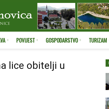
AVA
POVIJEST
GOSPODARSTVO
TURIZAM
Službene
 lice obitelji u
stranice