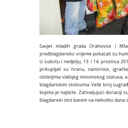
Savjet mladih grada Orahovice i Ml
predblagdansko vrijeme pokazali su human
U subotu i nedjelju, 13. i 14. prosinca 2
prikupljali su hranu, namirnice, igračk
obiteljima slabijeg imovinskog statusa, a
blagdanskim stolovima. Velik broj sugrađ
kojima je najteže. Zahvaljujući donaciji 
blagdanski stol barem na nekoliko dana z