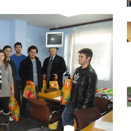
Grada
Orahovice