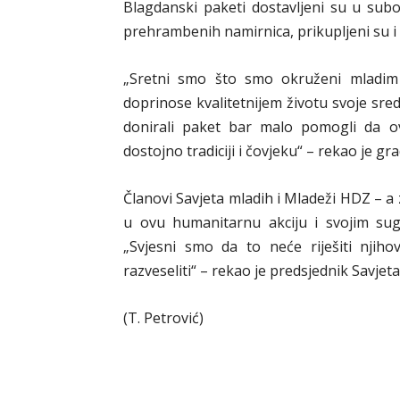
Blagdanski paketi dostavljeni su u subo
prehrambenih namirnica, prikupljeni su i sl
„Sretni smo što smo okruženi mladim l
doprinose kvalitetnijem životu svoje sred
donirali paket bar malo pomogli da 
dostojno tradiciji i čovjeku“ – rekao je gr
Članovi Savjeta mladih i Mladeži HDZ – a za
u ovu humanitarnu akciju i svojim sug
„Svjesni smo da to neće riješiti njih
razveseliti“ – rekao je predsjednik Savj
(T. Petrović)