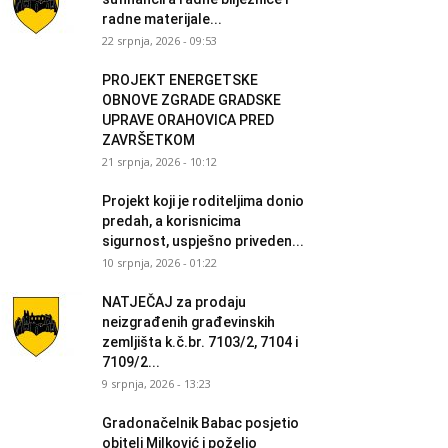
radne materijale...
22 srpnja, 2026 - 09:53
PROJEKT ENERGETSKE
OBNOVE ZGRADE GRADSKE
UPRAVE ORAHOVICA PRED
ZAVRŠETKOM
21 srpnja, 2026 - 10:12
Projekt koji je roditeljima donio
predah, a korisnicima
sigurnost, uspješno priveden...
10 srpnja, 2026 - 01:22
NATJEČAJ za prodaju
neizgrađenih građevinskih
zemljišta k.č.br. 7103/2, 7104 i
7109/2...
9 srpnja, 2026 - 13:23
Gradonačelnik Babac posjetio
obitelj Milković i poželio