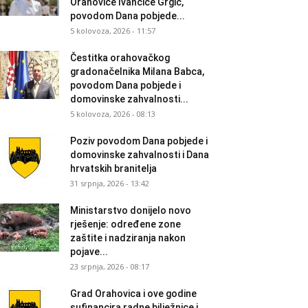
Orahovice Ivančice Grgić,
povodom Dana pobjede...
5 kolovoza, 2026 - 11:57
Čestitka orahovačkog
gradonačelnika Milana Babca,
povodom Dana pobjede i
domovinske zahvalnosti...
5 kolovoza, 2026 - 08:13
Poziv povodom Dana pobjede i
domovinske zahvalnosti i Dana
hrvatskih branitelja
31 srpnja, 2026 - 13:42
Ministarstvo donijelo novo
rješenje: određene zone
zaštite i nadziranja nakon
pojave...
23 srpnja, 2026 - 08:17
Grad Orahovica i ove godine
sufinancira radne bilježnice i