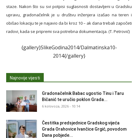
staze. Nakon što su svi potpisi suglasnosti dostavljeni u Gradsku
upravu, gradonačelnik je u društvu inženjera izašao na teren i
obišao lokaciju te je najavio da bi kroz 10 – ak dana trebali započeti
radovi, kada se pripremi sva potrebna dokumentacija. (T. Petrović)
{gallery}SlikeGodina2014/Dalmatinska10-
2014{/gallery}
Najnovije vijesti
Gradonačelnik Babac ugostio Tinu i Taru
Bičanić te uručio poklon Grada...
6 kolovoza, 2026 - 10:14
Čestitka predsjednice Gradskog vijeća
Grada Orahovice Ivančice Grgić, povodom
Dana pobjede...