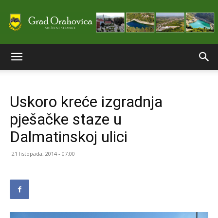
Službene
Uskoro kreće izgradnja
stranice
pješačke staze u
Dalmatinskoj ulici
Grada
21 listopada, 2014 - 07:00
Orahovice