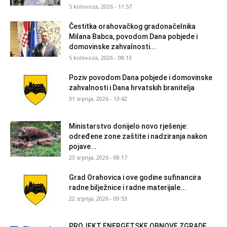
5 kolovoza, 2026 - 11:57
Čestitka orahovačkog gradonačelnika
Milana Babca, povodom Dana pobjede i
domovinske zahvalnosti...
5 kolovoza, 2026 - 08:13
Poziv povodom Dana pobjede i domovinske
zahvalnosti i Dana hrvatskih branitelja
31 srpnja, 2026 - 13:42
Ministarstvo donijelo novo rješenje:
određene zone zaštite i nadziranja nakon
pojave...
23 srpnja, 2026 - 08:17
Grad Orahovica i ove godine sufinancira
radne bilježnice i radne materijale...
22 srpnja, 2026 - 09:53
PROJEKT ENERGETSKE OBNOVE ZGRADE