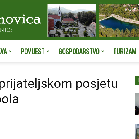
AVA
POVIJEST
GOSPODARSTVO
TURIZAM
Službene
prijateljskom posjetu
pola
stranice