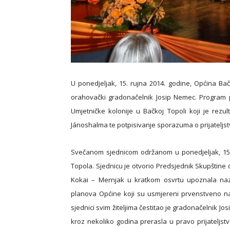
U ponedjeljak, 15. rujna 2014. godine, Općina Ba
orahovački gradonačelnik Josip Nemec. Program p
Umjetničke kolonije u Bačkoj Topoli koji je rez
Jánoshalma te potpisivanje sporazuma o prijateljs
Svečanom sjednicom održanom u ponedjeljak, 15. 
Topola. Sjednicu je otvorio Predsjednik Skupštine
Kokai – Mernjak u kratkom osvrtu upoznala naz
planova Općine koji su usmjereni prvenstveno n
sjednici svim žiteljima čestitao je gradonačelnik Jo
kroz nekoliko godina prerasla u pravo prijateljs