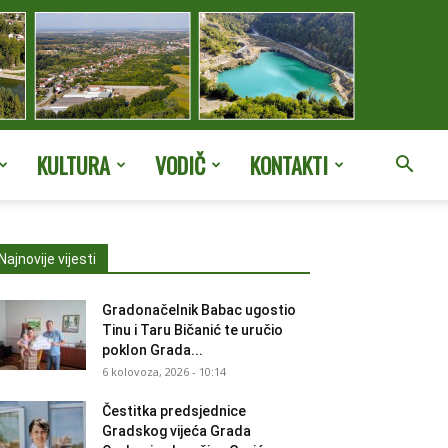
KULTURA
VODIČ
KONTAKTI
Najnovije vijesti
Gradonačelnik Babac ugostio
Tinu i Taru Bičanić te uručio
poklon Grada...
6 kolovoza, 2026 - 10:14
Čestitka predsjednice
Gradskog vijeća Grada