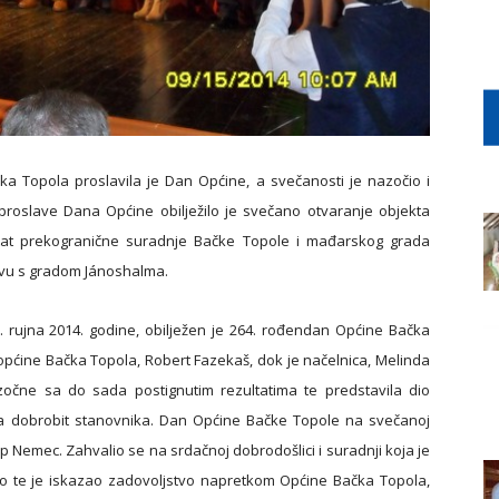
čka Topola proslavila je Dan Općine, a svečanosti je nazočio i
roslave Dana Općine obilježilo je svečano otvaranje objekta
ultat prekogranične suradnje Bačke Topole i mađarskog grada
tvu s gradom Jánoshalma.
rujna 2014. godine, obilježen je 264. rođendan Općine Bačka
 općine Bačka Topola, Robert Fazekaš, dok je načelnica, Melinda
očne sa do sada postignutim rezultatima te predstavila dio
a dobrobit stanovnika. Dan Općine Bačke Topole na svečanoj
sip Nemec. Zahvalio se na srdačnoj dobrodošlici i suradnji koja je
tvo te je iskazao zadovoljstvo napretkom Općine Bačka Topola,