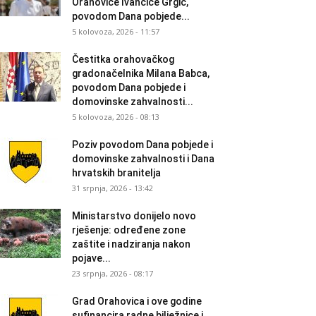
Orahovice Ivančice Grgić,
povodom Dana pobjede...
5 kolovoza, 2026 - 11:57
Čestitka orahovačkog
gradonačelnika Milana Babca,
povodom Dana pobjede i
domovinske zahvalnosti...
5 kolovoza, 2026 - 08:13
Poziv povodom Dana pobjede i
domovinske zahvalnosti i Dana
hrvatskih branitelja
31 srpnja, 2026 - 13:42
Ministarstvo donijelo novo
rješenje: određene zone
zaštite i nadziranja nakon
pojave...
23 srpnja, 2026 - 08:17
Grad Orahovica i ove godine
sufinancira radne bilježnice i