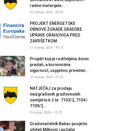
radne materijale...
22 srpnja, 2026 - 09:53
PROJEKT ENERGETSKE
OBNOVE ZGRADE GRADSKE
UPRAVE ORAHOVICA PRED
ZAVRŠETKOM
21 srpnja, 2026 - 10:12
Projekt koji je roditeljima donio
predah, a korisnicima
sigurnost, uspješno priveden...
10 srpnja, 2026 - 01:22
NATJEČAJ za prodaju
neizgrađenih građevinskih
zemljišta k.č.br. 7103/2, 7104 i
7109/2...
9 srpnja, 2026 - 13:23
Gradonačelnik Babac posjetio
obitelj Milković i poželio