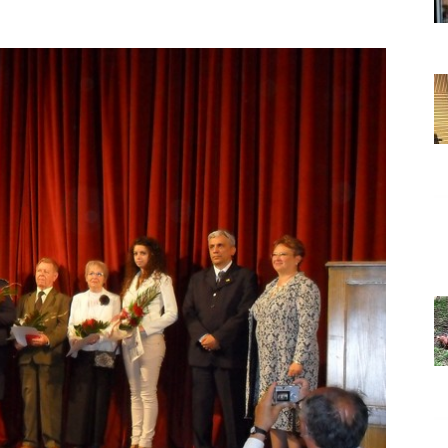
Grada
Orahovice