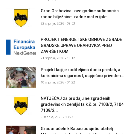
Grad Orahovica i ove godine sufinancira
radne bilježnice i radne materijale...
22 srpnja, 2026 - 09:53
PROJEKT ENERGETSKE OBNOVE ZGRADE
GRADSKE UPRAVE ORAHOVICA PRED
ZAVRŠETKOM
21 srpnja, 2026 - 10:12
Projekt koji je roditeljima donio predah, a
korisnicima sigurnost, uspješno priveden...
10 srpnja, 2026 - 01:22
NATJEČAJ za prodaju neizgrađenih
građevinskih zemljišta k.č.br. 7103/2, 7104 i
7109/2...
9 srpnja, 2026 - 13:23
Gradonačelnik Babac posjetio obitelj