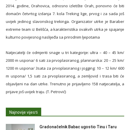
2014. godine, Orahovica, odnosno izletište Orah, ponovno će biti
domaćin četvrtog izdanja 7. kola Treking lige, prvog i za sada još
uvijek jedinog slavonskog trekinga. Organizator utrke je Baraber
extreme team iz Belišća, a karakteristika ovakvih utrka je spajanje
kulturno povijesnog naslijeđa sa prirodnim ljepotama
Natjecatelji će odmjeriti snage u tri kategorije: ultra – 40 – 45 km/
2000 m uspona/ 6 sati za prvoplasiranog, planinarska: 20 – 25 km/
1200 m uspona/ 3sata za prvoplasiranog i jogging: 10 – 12 km/ 600
m uspona/ 1,5 sati za prvoplasiranog, a zemljovid i trasa biti će
objavljeni na dan utrke. Trenutno je prijavljeno 158 natjecatelja, a
prijave još uvijek traju. (T. Petrović)
Najnovije vijesti
Gradonačelnik Babac ugostio Tinu i Taru