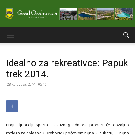
Službene
Idealno za rekreativce: Papuk
stranice
trek 2014.
28 kolovoza, 2014 - 05:45
Grada
Orahovice
Brojni ljubitelji sporta i aktivnog odmora pronaći će dovoljno
razloga za dolazak u Orahovicu početkom rujna. U subotu, 06.rujna