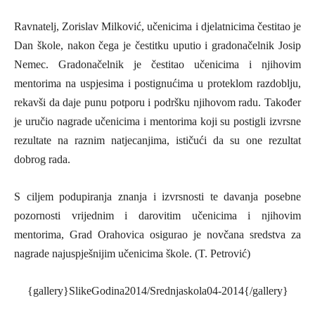
Ravnatelj, Zorislav Milković, učenicima i djelatnicima čestitao je
Dan škole, nakon čega je čestitku uputio i gradonačelnik Josip
Nemec. Gradonačelnik je čestitao učenicima i njihovim
mentorima na uspjesima i postignućima u proteklom razdoblju,
rekavši da daje punu potporu i podršku njihovom radu. Također
je uručio nagrade učenicima i mentorima koji su postigli izvrsne
rezultate na raznim natjecanjima, ističući da su one rezultat
dobrog rada.
S ciljem podupiranja znanja i izvrsnosti te davanja posebne
pozornosti vrijednim i darovitim učenicima i njihovim
mentorima, Grad Orahovica osigurao je novčana sredstva za
nagrade najuspješnijim učenicima škole. (T. Petrović)
{gallery}SlikeGodina2014/Srednjaskola04-2014{/gallery}