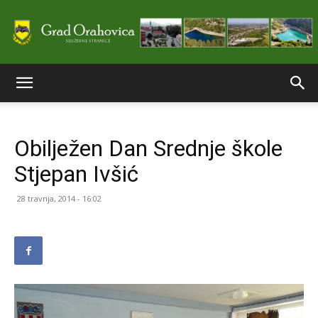
Službene
Obilježen Dan Srednje škole
stranice
Stjepan Ivšić
28 travnja, 2014 - 16:02
Grada
Orahovice