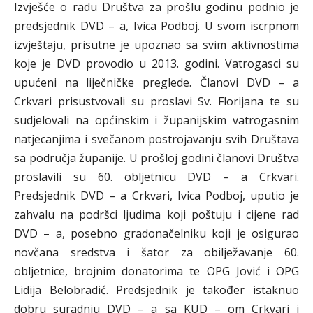
Izvješće o radu Društva za prošlu godinu podnio je
predsjednik DVD – a, Ivica Podboj. U svom iscrpnom
izvještaju, prisutne je upoznao sa svim aktivnostima
koje je DVD provodio u 2013. godini. Vatrogasci su
upućeni na liječničke preglede. Članovi DVD – a
Crkvari prisustvovali su proslavi Sv. Florijana te su
sudjelovali na općinskim i županijskim vatrogasnim
natjecanjima i svečanom postrojavanju svih Društava
sa područja županije. U prošloj godini članovi Društva
proslavili su 60. obljetnicu DVD – a Crkvari.
Predsjednik DVD – a Crkvari, Ivica Podboj, uputio je
zahvalu na podršci ljudima koji poštuju i cijene rad
DVD – a, posebno gradonačelniku koji je osigurao
novčana sredstva i šator za obilježavanje 60.
obljetnice, brojnim donatorima te OPG Jović i OPG
Lidija Belobradić. Predsjednik je također istaknuo
dobru suradnju DVD – a sa KUD – om Crkvari i