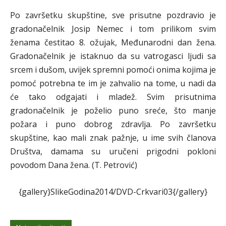
Po završetku skupštine, sve prisutne pozdravio je
gradonačelnik Josip Nemec i tom prilikom svim
ženama čestitao 8. ožujak, Međunarodni dan žena.
Gradonačelnik je istaknuo da su vatrogasci ljudi sa
srcem i dušom, uvijek spremni pomoći onima kojima je
pomoć potrebna te im je zahvalio na tome, u nadi da
će tako odgajati i mladež. Svim prisutnima
gradonačelnik je poželio puno sreće, što manje
požara i puno dobrog zdravlja. Po završetku
skupštine, kao mali znak pažnje, u ime svih članova
Društva, damama su uručeni prigodni pokloni
povodom Dana žena. (T. Petrović)
{gallery}SlikeGodina2014/DVD-Crkvari03{/gallery}