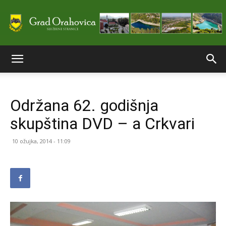
Službene
Održana 62. godišnja
stranice
skupština DVD – a Crkvari
10 ožujka, 2014 - 11:09
Grada
Orahovice