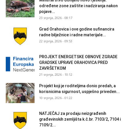
Ministarstvo donijelo novo rješenje:
određene zone zaštite i nadziranja nakon
pojave...
23 srpnja, 2026 - 08:17
Grad Orahovica i ove godine sufinancira
radne bilježnice i radne materijale...
22 srpnja, 2026 - 09:53
PROJEKT ENERGETSKE OBNOVE ZGRADE
GRADSKE UPRAVE ORAHOVICA PRED
ZAVRŠETKOM
21 srpnja, 2026 - 10:12
Projekt koji je roditeljima donio predah, a
korisnicima sigurnost, uspješno priveden...
10 srpnja, 2026 - 01:22
NATJEČAJ za prodaju neizgrađenih
građevinskih zemljišta k.č.br. 7103/2, 7104 i
7109/2...