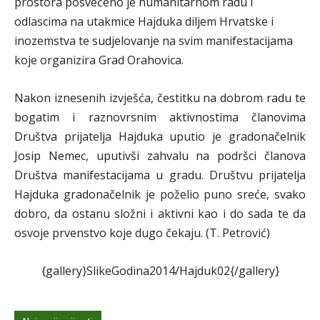
prostora posvećeno je humanitarnom radu i
odlascima na utakmice Hajduka diljem Hrvatske i
inozemstva te sudjelovanje na svim manifestacijama
koje organizira Grad Orahovica.
Nakon iznesenih izvješća, čestitku na dobrom radu te
bogatim i raznovrsnim aktivnostima članovima
Društva prijatelja Hajduka uputio je gradonačelnik
Josip Nemec, uputivši zahvalu na podršci članova
Društva manifestacijama u gradu. Društvu prijatelja
Hajduka gradonačelnik je poželio puno sreće, svako
dobro, da ostanu složni i aktivni kao i do sada te da
osvoje prvenstvo koje dugo čekaju. (T. Petrović)
{gallery}SlikeGodina2014/Hajduk02{/gallery}