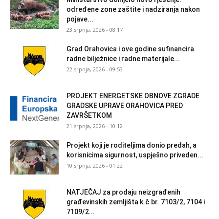
određene zone zaštite i nadziranja nakon
pojave...
23 srpnja, 2026 - 08:17
Grad Orahovica i ove godine sufinancira
radne bilježnice i radne materijale...
22 srpnja, 2026 - 09:53
PROJEKT ENERGETSKE OBNOVE ZGRADE
GRADSKE UPRAVE ORAHOVICA PRED
ZAVRŠETKOM
21 srpnja, 2026 - 10:12
Projekt koji je roditeljima donio predah, a
korisnicima sigurnost, uspješno priveden...
10 srpnja, 2026 - 01:22
NATJEČAJ za prodaju neizgrađenih
građevinskih zemljišta k.č.br. 7103/2, 7104 i
7109/2...