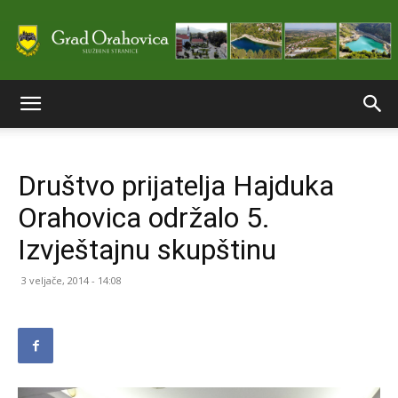
Službene
Društvo prijatelja Hajduka
stranice
Orahovica održalo 5.
Izvještajnu skupštinu
Grada
3 veljače, 2014 - 14:08
Orahovice