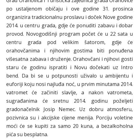
Grad Orahovica i Turistička zajednica grada Orahovice
po ustaljenom običaju i ove godine 31. prosinca
organizira tradicionalnu proslavu i doček Nove godine
2014. u centru grada, gdje će ponuditi zabavu i dobar
provod. Novogodišnji program počet će u 22 sata u
centru grada pod velikim šatorom, gdje će
orahovčanima i njihovim gostima biti ponuđena
višesatna zabava i druženje. Orahovčani i njihovi gosti
staru će godinu ispratiti i Novu dočekati uz Intro
bend. Da bi se u potpunosti uživalo u ambijentu i
euforiji koju nosi najluđa noć, u prvim minutama 2014.
vatromet će začiniti slavlje, a nakon vatrometa,
sugrađanima će sretnu 2014. godinu poželjeti
gradonačelnik Josip Nemec. Uz dobru atmosferu,
pozivnica su i akcijske cijene menija. Porciju voletine
moći će se kupiti za samo 20 kuna, a bezalkoholna
pića su besplatna.