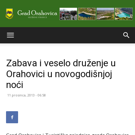
Službene
Zabava i veselo druženje u
stranice
Orahovici u novogodišnjoj
noći
Grada
11 prosinca, 2013 - 06:58
Orahovice