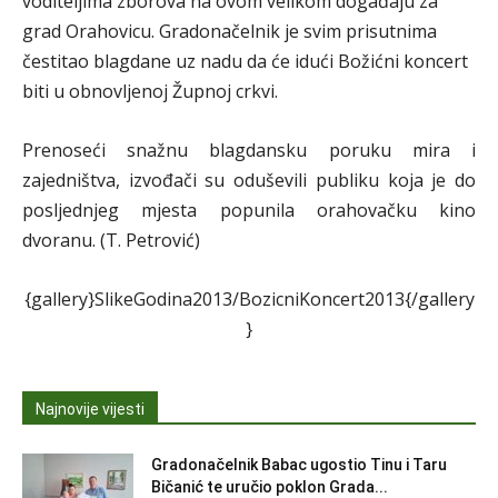
voditeljima zborova na ovom velikom događaju za
grad Orahovicu. Gradonačelnik je svim prisutnima
čestitao blagdane uz nadu da će idući Božićni koncert
biti u obnovljenoj Župnoj crkvi.
Prenoseći snažnu blagdansku poruku mira i
zajedništva, izvođači su oduševili publiku koja je do
posljednjeg mjesta popunila orahovačku kino
dvoranu. (T. Petrović)
{gallery}SlikeGodina2013/BozicniKoncert2013{/gallery
}
Najnovije vijesti
Gradonačelnik Babac ugostio Tinu i Taru
Bičanić te uručio poklon Grada...