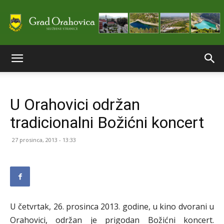
Službene
U Orahovici održan
stranice
tradicionalni Božićni koncert
27 prosinca, 2013 - 13:33
Grada
Orahovice
U četvrtak, 26. prosinca 2013. godine, u kino dvorani u
Orahovici, održan je prigodan Božićni koncert.