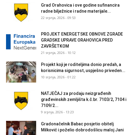
Grad Orahovica i ove godine sufinancira
radne bilježnice i radne materijale...
22 srpnja, 2026 - 09:53
PROJEKT ENERGETSKE OBNOVE ZGRADE
GRADSKE UPRAVE ORAHOVICA PRED
ZAVRŠETKOM
21 srpnja, 2026 - 10:12
Projekt koji je roditeljima donio predah, a
korisnicima sigurnost, uspješno priveden...
10 srpnja, 2026 - 01:22
NATJEČAJ za prodaju neizgrađenih
građevinskih zemljišta k.č.br. 7103/2, 7104 i
7109/2...
9 srpnja, 2026 - 13:23
Gradonačelnik Babac posjetio obitelj
Milković i poželio dobrodošlicu maloj Jani