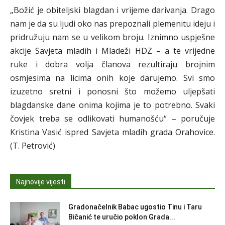
„Božić je obiteljski blagdan i vrijeme darivanja. Drago
nam je da su ljudi oko nas prepoznali plemenitu ideju i
pridružuju nam se u velikom broju. Iznimno uspješne
akcije Savjeta mladih i Mladeži HDZ – a te vrijedne
ruke i dobra volja članova rezultiraju brojnim
osmjesima na licima onih koje darujemo. Svi smo
izuzetno sretni i ponosni što možemo uljepšati
blagdanske dane onima kojima je to potrebno. Svaki
čovjek treba se odlikovati humanošću“ – poručuje
Kristina Vasić ispred Savjeta mladih grada Orahovice.
(T. Petrović)
Najnovije vijesti
Gradonačelnik Babac ugostio Tinu i Taru
Bičanić te uručio poklon Grada...