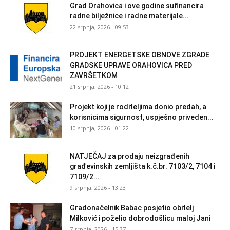
Grad Orahovica i ove godine sufinancira
radne bilježnice i radne materijale...
22 srpnja, 2026 - 09:53
PROJEKT ENERGETSKE OBNOVE ZGRADE
GRADSKE UPRAVE ORAHOVICA PRED
ZAVRŠETKOM
21 srpnja, 2026 - 10:12
Projekt koji je roditeljima donio predah, a
korisnicima sigurnost, uspješno priveden...
10 srpnja, 2026 - 01:22
NATJEČAJ za prodaju neizgrađenih
građevinskih zemljišta k.č.br. 7103/2, 7104 i
7109/2...
9 srpnja, 2026 - 13:23
Gradonačelnik Babac posjetio obitelj
Milković i poželio dobrodošlicu maloj Jani
7 srpnja, 2026 - 15:37