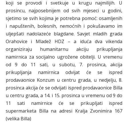
koji se provodi i svetkuje u krugu najmilijih. U
prosincu, najposebnijem od svih mjeseci u godini,
sjetimo se svih kojima je potrebna pomoć: osamljenih
i napuštenih, bolesnih, nemoćnih i pokušavamo im
uljepšati nadolazeće blagdane. Savjet mladih grada
Orahovice i Mladež HDZ – a iduća dva vikenda
organiziraju humanitarnu akciju prikupljanja
namirnica za socijalno ugrožene obitelji. U vremenu
od 9 do 11 sati, u subotu, 7. prosinca, akcija
prikupljanja namirnica odvijat će se ispred
prodavaonice Konzum u centru grada, u nedjelju, 8.
prosinca akcija će se odvijati ispred prodavaonice Billa
u centru grada, a 14. i 15. prosinca u vremenu od 9 do
11 sati namirnice će se prikupljati ispred
supermarketa Billa na adresi Kralja Zvonimira 167
(velika Billa)