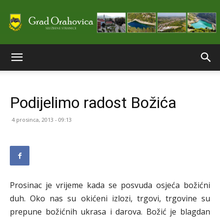
Službene
Podijelimo radost Božića
stranice
4 prosinca, 2013 - 09:13
Grada
Prosinac je vrijeme kada se posvuda osjeća božićni
Orahovice
duh. Oko nas su okićeni izlozi, trgovi, trgovine su
prepune božićnih ukrasa i darova. Božić je blagdan