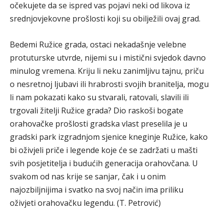
očekujete da se ispred vas pojavi neki od likova iz
srednjovjekovne prošlosti koji su obilježili ovaj grad.
Bedemi Ružice grada, ostaci nekadašnje velebne
protuturske utvrde, nijemi su i mistični svjedok davno
minulog vremena. Kriju li neku zanimljivu tajnu, priču
o nesretnoj ljubavi ili hrabrosti svojih branitelja, mogu
li nam pokazati kako su stvarali, ratovali, slavili ili
trgovali žitelji Ružice grada? Dio raskoši bogate
orahovačke prošlosti gradska vlast preselila je u
gradski park izgradnjom sjenice kneginje Ružice, kako
bi oživjeli priče i legende koje će se zadržati u mašti
svih posjetitelja i budućih generacija orahovčana. U
svakom od nas krije se sanjar, čak i u onim
najozbiljnijima i svatko na svoj način ima priliku
oživjeti orahovačku legendu. (T. Petrović)