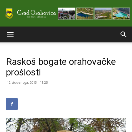
Službene
Raskoš bogate orahovačke
stranice
prošlosti
12 studenoga, 2013 - 11:25
Grada
Orahovice