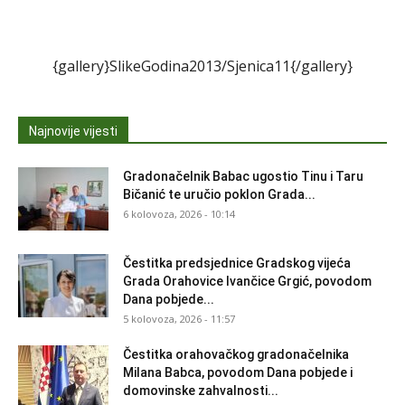
{gallery}SlikeGodina2013/Sjenica11{/gallery}
Najnovije vijesti
Gradonačelnik Babac ugostio Tinu i Taru
Bičanić te uručio poklon Grada...
6 kolovoza, 2026 - 10:14
Čestitka predsjednice Gradskog vijeća
Grada Orahovice Ivančice Grgić, povodom
Dana pobjede...
5 kolovoza, 2026 - 11:57
Čestitka orahovačkog gradonačelnika
Milana Babca, povodom Dana pobjede i
domovinske zahvalnosti...