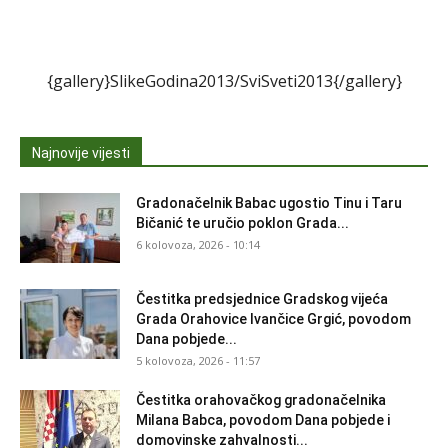
{gallery}SlikeGodina2013/SviSveti2013{/gallery}
Najnovije vijesti
Gradonačelnik Babac ugostio Tinu i Taru
Bičanić te uručio poklon Grada...
6 kolovoza, 2026 - 10:14
Čestitka predsjednice Gradskog vijeća
Grada Orahovice Ivančice Grgić, povodom
Dana pobjede...
5 kolovoza, 2026 - 11:57
Čestitka orahovačkog gradonačelnika
Milana Babca, povodom Dana pobjede i
domovinske zahvalnosti...