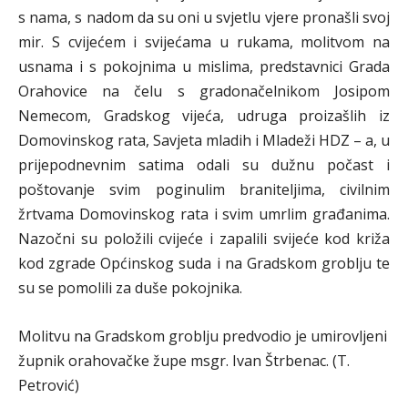
s nama, s nadom da su oni u svjetlu vjere pronašli svoj
mir. S cvijećem i svijećama u rukama, molitvom na
usnama i s pokojnima u mislima, predstavnici Grada
Orahovice na čelu s gradonačelnikom Josipom
Nemecom, Gradskog vijeća, udruga proizašlih iz
Domovinskog rata, Savjeta mladih i Mladeži HDZ – a, u
prijepodnevnim satima odali su dužnu počast i
poštovanje svim poginulim braniteljima, civilnim
žrtvama Domovinskog rata i svim umrlim građanima.
Nazočni su položili cvijeće i zapalili svijeće kod križa
kod zgrade Općinskog suda i na Gradskom groblju te
su se pomolili za duše pokojnika.
Molitvu na Gradskom groblju predvodio je umirovljeni
župnik orahovačke župe msgr. Ivan Štrbenac. (T.
Petrović)