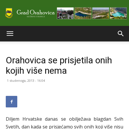
Službene
Orahovica se prisjetila onih
stranice
kojih više nema
1 studenoga, 2013 - 16:04
Grada
Orahovice
Diljem Hrvatske danas se obilježava blagdan Svih
Svetih, dan kada se prisjećamo svih onih koji više nisu