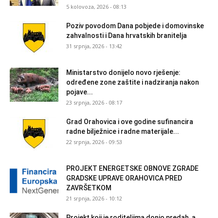
5 kolovoza, 2026 - 08:13
Poziv povodom Dana pobjede i domovinske
zahvalnosti i Dana hrvatskih branitelja
31 srpnja, 2026 - 13:42
Ministarstvo donijelo novo rješenje:
određene zone zaštite i nadziranja nakon
pojave...
23 srpnja, 2026 - 08:17
Grad Orahovica i ove godine sufinancira
radne bilježnice i radne materijale...
22 srpnja, 2026 - 09:53
PROJEKT ENERGETSKE OBNOVE ZGRADE
GRADSKE UPRAVE ORAHOVICA PRED
ZAVRŠETKOM
21 srpnja, 2026 - 10:12
Projekt koji je roditeljima donio predah, a