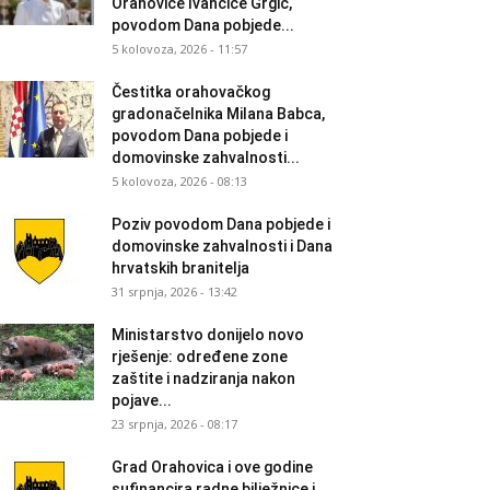
Orahovice Ivančice Grgić,
povodom Dana pobjede...
5 kolovoza, 2026 - 11:57
Čestitka orahovačkog
gradonačelnika Milana Babca,
povodom Dana pobjede i
domovinske zahvalnosti...
5 kolovoza, 2026 - 08:13
Poziv povodom Dana pobjede i
domovinske zahvalnosti i Dana
hrvatskih branitelja
31 srpnja, 2026 - 13:42
Ministarstvo donijelo novo
rješenje: određene zone
zaštite i nadziranja nakon
pojave...
23 srpnja, 2026 - 08:17
Grad Orahovica i ove godine
sufinancira radne bilježnice i