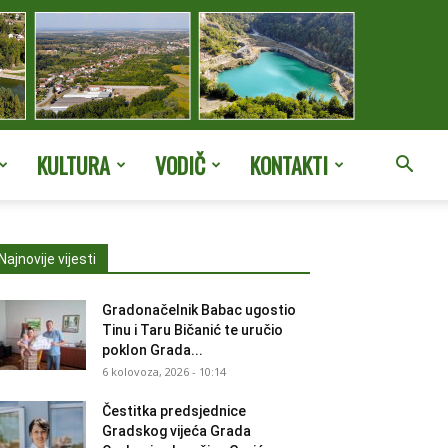
KULTURA
VODIČ
KONTAKTI
Najnovije vijesti
Gradonačelnik Babac ugostio
Tinu i Taru Bičanić te uručio
poklon Grada...
6 kolovoza, 2026 - 10:14
Čestitka predsjednice
Gradskog vijeća Grada