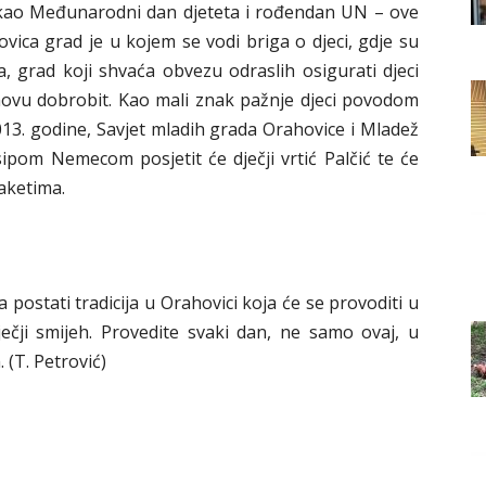
Grada
tu kao Međunarodni dan djeteta i rođendan UN – ove
vica grad je u kojem se vodi briga o djeci, gdje su
a, grad koji shvaća obvezu odraslih osigurati djeci
ihovu dobrobit. Kao mali znak pažnje djeci povodom
013. godine, Savjet mladih grada Orahovice i Mladež
Orahovice
pom Nemecom posjetit će dječji vrtić Palčić te će
aketima.
postati tradicija u Orahovici koja će se provoditi u
čji smijeh. Provedite svaki dan, ne samo ovaj, u
 (T. Petrović)