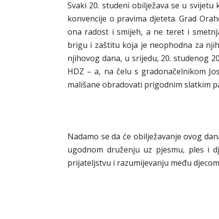
Svaki 20. studeni obilježava se u svije
konvencije o pravima djeteta. Grad Oraho
ona radost i smijeh, a ne teret i smetnj
brigu i zaštitu koja je neophodna za nj
njihovog dana, u srijedu, 20. studenog 2
HDZ – a, na čelu s gradonačelnikom Josi
mališane obradovati prigodnim slatkim p
Nadamo se da će obilježavanje ovog dana 
ugodnom druženju uz pjesmu, ples i dje
prijateljstvu i razumijevanju među djecom.