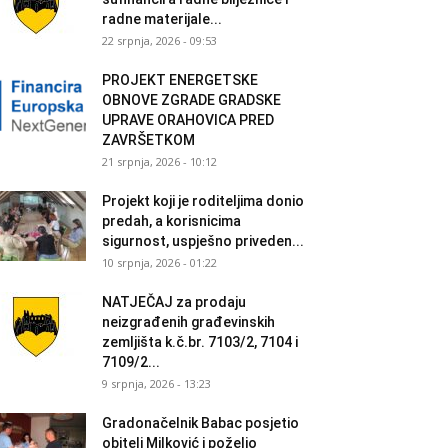
radne materijale...
22 srpnja, 2026 - 09:53
PROJEKT ENERGETSKE
OBNOVE ZGRADE GRADSKE
UPRAVE ORAHOVICA PRED
ZAVRŠETKOM
21 srpnja, 2026 - 10:12
Projekt koji je roditeljima donio
predah, a korisnicima
sigurnost, uspješno priveden...
10 srpnja, 2026 - 01:22
NATJEČAJ za prodaju
neizgrađenih građevinskih
zemljišta k.č.br. 7103/2, 7104 i
7109/2...
9 srpnja, 2026 - 13:23
Gradonačelnik Babac posjetio
obitelj Milković i poželio