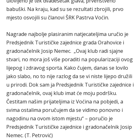
ulovljeno je tek dvadesetak glava, prvenstveno
babuški. Na kraju, kad su se rezultati zbrojili, prvo
mjesto osvojili su članovi ŠRK Pastrva Voćin.
Nagrade najbolje plasiranim natjecateljima uručio je
Predsjednik Turističke zajednice grada Orahovice i
gradonačelnik Josip Nemec. „Ovaj klub radi sjajne
stvari, no mora još više poraditi na popularizaciji ovog
lijepog i zdravog sporta. Kako čujem, danas se lovilo
jako slabo, no to nije razlog da se vi niste lijepo družili
u prirodi. Dok sam ja Predsjednik Turističke zajednice i
gradonačelnik, ovaj klub imat će moju podršku.
Čestitam našim prijateljima iz Voćina na pobjedi, a
svima ostalima poručujem da se vidimo ponovno i
nagodinu na ovom istom mjestu“ – poručio je
Predsjednik Turističke zajednice i gradonačelnik Josip
Nemec. (T. Petrović)