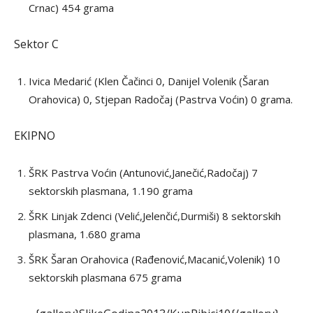
Crnac) 454 grama
Sektor C
Ivica Medarić (Klen Čačinci 0, Danijel Volenik (Šaran
Orahovica) 0, Stjepan Radočaj (Pastrva Voćin) 0 grama.
EKIPNO
ŠRK Pastrva Voćin (Antunović,Janečić,Radočaj) 7
sektorskih plasmana, 1.190 grama
ŠRK Linjak Zdenci (Velić,Jelenčić,Durmiši) 8 sektorskih
plasmana, 1.680 grama
ŠRK Šaran Orahovica (Rađenović,Macanić,Volenik) 10
sektorskih plasmana 675 grama