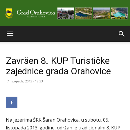
Službene
Završen 8. KUP Turističke
stranice
zajednice grada Orahovice
7 listopada, 2013 - 18:33
Grada
Orahovice
Na jezerima ŠRK Šaran Orahovica, u subotu, 05.
listopada 2013. godine, održan je tradicionalni 8. KUP