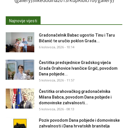
{gallery}SlikeGodina2013/KupRibici10{/gallery}
Najnovije vijesti
Gradonačelnik Babac ugostio Tinu i Taru
Bičanić te uručio poklon Grada...
6 kolovoza, 2026 - 10:14
Čestitka predsjednice Gradskog vijeća
Grada Orahovice Ivančice Grgić, povodom
Dana pobjede...
5 kolovoza, 2026 - 11:57
Čestitka orahovačkog gradonačelnika
Milana Babca, povodom Dana pobjede i
domovinske zahvalnosti...
5 kolovoza, 2026 - 08:13
Poziv povodom Dana pobjede i domovinske
zahvalnosti i Dana hrvatskih branitelja