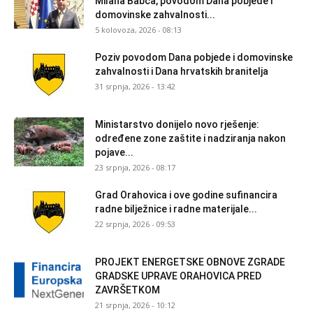
Milana Babca, povodom Dana pobjede i
domovinske zahvalnosti...
5 kolovoza, 2026 - 08:13
Poziv povodom Dana pobjede i domovinske
zahvalnosti i Dana hrvatskih branitelja
31 srpnja, 2026 - 13:42
Ministarstvo donijelo novo rješenje:
određene zone zaštite i nadziranja nakon
pojave...
23 srpnja, 2026 - 08:17
Grad Orahovica i ove godine sufinancira
radne bilježnice i radne materijale...
22 srpnja, 2026 - 09:53
PROJEKT ENERGETSKE OBNOVE ZGRADE
GRADSKE UPRAVE ORAHOVICA PRED
ZAVRŠETKOM
21 srpnja, 2026 - 10:12