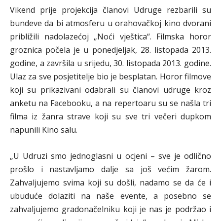
Vikend prije projekcija članovi Udruge rezbarili su
bundeve da bi atmosferu u orahovačkoj kino dvorani
približili nadolazećoj „Noći vještica“. Filmska horor
groznica počela je u ponedjeljak, 28. listopada 2013.
godine, a završila u srijedu, 30. listopada 2013. godine.
Ulaz za sve posjetitelje bio je besplatan. Horor filmove
koji su prikazivani odabrali su članovi udruge kroz
anketu na Facebooku, a na repertoaru su se našla tri
filma iz žanra strave koji su sve tri večeri dupkom
napunili Kino salu.
„U Udruzi smo jednoglasni u ocjeni – sve je odlično
prošlo i nastavljamo dalje sa još većim žarom.
Zahvaljujemo svima koji su došli, nadamo se da će i
ubuduće dolaziti na naše evente, a posebno se
zahvaljujemo gradonačelniku koji je nas je podržao i