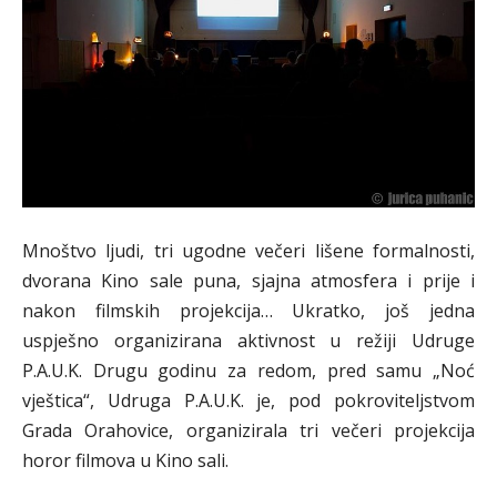
Mnoštvo ljudi, tri ugodne večeri lišene formalnosti,
dvorana Kino sale puna, sjajna atmosfera i prije i
nakon filmskih projekcija… Ukratko, još jedna
uspješno organizirana aktivnost u režiji Udruge
P.A.U.K. Drugu godinu za redom, pred samu „Noć
vještica“, Udruga P.A.U.K. je, pod pokroviteljstvom
Grada Orahovice, organizirala tri večeri projekcija
horor filmova u Kino sali.