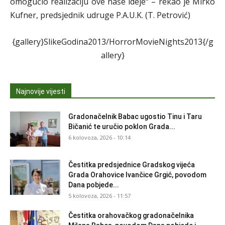
omogućio realizaciju ove naše ideje“ – rekao je Mirko
Kufner, predsjednik udruge P.A.U.K. (T. Petrović)
{gallery}SlikeGodina2013/HorrorMovieNights2013{/g
allery}
Najnovije vijesti
Gradonačelnik Babac ugostio Tinu i Taru
Bičanić te uručio poklon Grada...
6 kolovoza, 2026 - 10:14
Čestitka predsjednice Gradskog vijeća
Grada Orahovice Ivančice Grgić, povodom
Dana pobjede...
5 kolovoza, 2026 - 11:57
Čestitka orahovačkog gradonačelnika