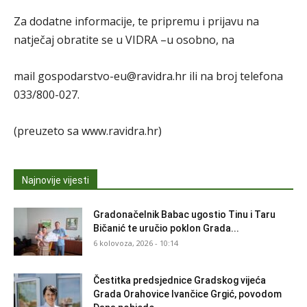
Za dodatne informacije, te pripremu i prijavu na
natječaj obratite se u VIDRA –u osobno, na
mail gospodarstvo-eu@ravidra.hr ili na broj telefona
033/800-027.
(preuzeto sa www.ravidra.hr)
Najnovije vijesti
Gradonačelnik Babac ugostio Tinu i Taru
Bičanić te uručio poklon Grada...
6 kolovoza, 2026 - 10:14
Čestitka predsjednice Gradskog vijeća
Grada Orahovice Ivančice Grgić, povodom