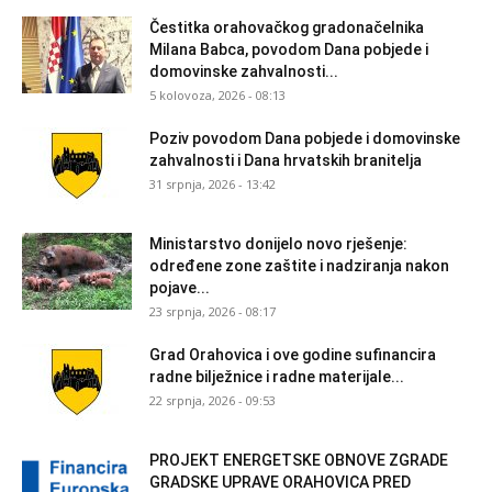
Čestitka orahovačkog gradonačelnika
Milana Babca, povodom Dana pobjede i
domovinske zahvalnosti...
5 kolovoza, 2026 - 08:13
Poziv povodom Dana pobjede i domovinske
zahvalnosti i Dana hrvatskih branitelja
31 srpnja, 2026 - 13:42
Ministarstvo donijelo novo rješenje:
određene zone zaštite i nadziranja nakon
pojave...
23 srpnja, 2026 - 08:17
Grad Orahovica i ove godine sufinancira
radne bilježnice i radne materijale...
22 srpnja, 2026 - 09:53
PROJEKT ENERGETSKE OBNOVE ZGRADE
GRADSKE UPRAVE ORAHOVICA PRED