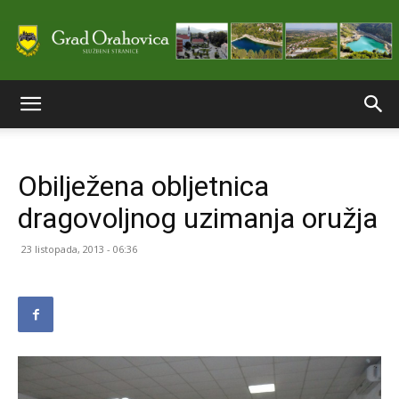
Službene
Obilježena obljetnica
stranice
dragovoljnog uzimanja oružja
23 listopada, 2013 - 06:36
Grada
Orahovice