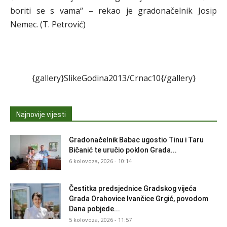
boriti se s vama“ – rekao je gradonačelnik Josip
Nemec. (T. Petrović)
{gallery}SlikeGodina2013/Crnac10{/gallery}
Najnovije vijesti
Gradonačelnik Babac ugostio Tinu i Taru
Bičanić te uručio poklon Grada...
6 kolovoza, 2026 - 10:14
Čestitka predsjednice Gradskog vijeća
Grada Orahovice Ivančice Grgić, povodom
Dana pobjede...
5 kolovoza, 2026 - 11:57