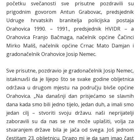
početku svečanosti sve prisutne pozdravili su
prigodnim govorom Antun Grabovac, predsjednik
Udruge hrvatskih branitelja policijska postaja
Orahovica 1990. – 1991., predsjednik HVIDR – a
Orahovica Franjo Bačmaga, načelnik općine Čačinci
Mirko Mališ, načelnik općine Crnac Mato Damjan i
gradonačelnik Orahovice Josip Nemec.
Sve prisutne, pozdravio je gradonačelnik Josip Nemec,
istaknuvši da je lijepo što se svake godine obljetnica
održava u drugom mjestu na području bivše općine
Orahovica. „Na današnji dan prisjećamo se slavnih
dana kada smo bili jedno tijelo, jedan duh, a imali smo
jedan cilj – stvoriti svoju državu. naši neprijatelji
zaboravili su da nas se ne može uplašiti, volja za
stvaranjem države bila je jača od svega. Još jednom
čestitam 23. obljetnicu. Drago mi je da sam imao čast