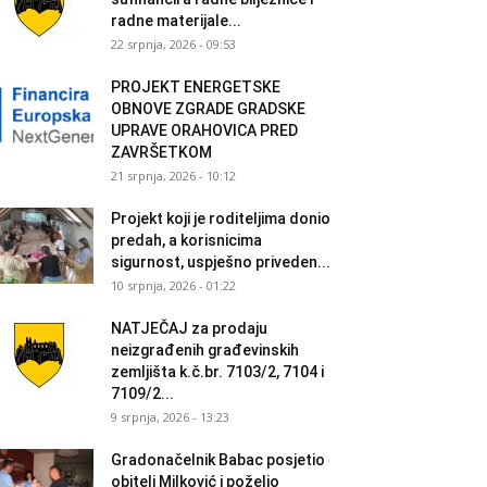
radne materijale...
22 srpnja, 2026 - 09:53
PROJEKT ENERGETSKE
OBNOVE ZGRADE GRADSKE
UPRAVE ORAHOVICA PRED
ZAVRŠETKOM
21 srpnja, 2026 - 10:12
Projekt koji je roditeljima donio
predah, a korisnicima
sigurnost, uspješno priveden...
10 srpnja, 2026 - 01:22
NATJEČAJ za prodaju
neizgrađenih građevinskih
zemljišta k.č.br. 7103/2, 7104 i
7109/2...
9 srpnja, 2026 - 13:23
Gradonačelnik Babac posjetio
obitelj Milković i poželio