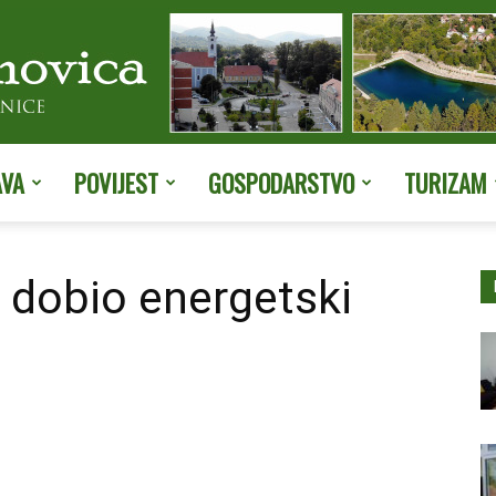
AVA
POVIJEST
GOSPODARSTVO
TURIZAM
Službene
ić dobio energetski
stranice