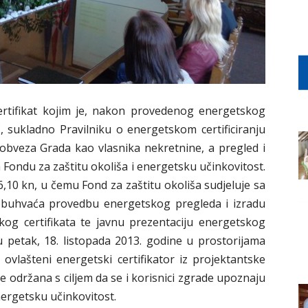
 certifikat kojim je, nakon provedenog energetskog
, sukladno Pravilniku o energetskom certificiranju
 obveza Grada kao vlasnika nekretnine, a pregled i
ja Fondu za zaštitu okoliša i energetsku učinkovitost.
,10 kn, u čemu Fond za zaštitu okoliša sudjeluje sa
 obuhvaća provedbu energetskog pregleda i izradu
kog certifikata te javnu prezentaciju energetskog
u petak, 18. listopada 2013. godine u prostorijama
ovlašteni energetski certifikator iz projektantske
je održana s ciljem da se i korisnici zgrade upoznaju
ergetsku učinkovitost.