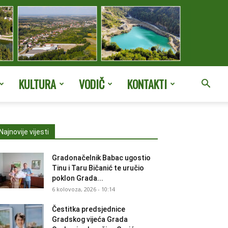
KULTURA
VODIČ
KONTAKTI
Najnovije vijesti
Gradonačelnik Babac ugostio
Tinu i Taru Bičanić te uručio
poklon Grada...
6 kolovoza, 2026 - 10:14
Čestitka predsjednice
Gradskog vijeća Grada