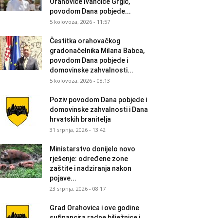
Orahovice Ivančice Grgić,
povodom Dana pobjede...
5 kolovoza, 2026 - 11:57
Čestitka orahovačkog
gradonačelnika Milana Babca,
povodom Dana pobjede i
domovinske zahvalnosti...
5 kolovoza, 2026 - 08:13
Poziv povodom Dana pobjede i
domovinske zahvalnosti i Dana
hrvatskih branitelja
31 srpnja, 2026 - 13:42
Ministarstvo donijelo novo
rješenje: određene zone
zaštite i nadziranja nakon
pojave...
23 srpnja, 2026 - 08:17
Grad Orahovica i ove godine
sufinancira radne bilježnice i