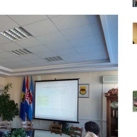
Grada
Orahovice